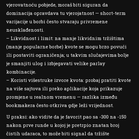
vjerovatnoću pobjede, moraš biti siguran da
dominacija opravdava tu vjerojatnost — short-term
varijacije u borbi često stvaraju privremene
neusklađenosti.
– Likvidnost i limit: na manje likvidnim tržištima
(manje popularne borbe) kvote se mogu brzo povući
ili postaviti ograničenja; u takvim slučajevima bolje
je smanjiti ulog i izbjegavati velike parlay
kombinacije.
– Koristi višestruke izvore kvota: probaj pratiti kvote
na više sajtova ili preko aplikacije koja prikazuje
promjene u realnom vremenu — razlika između
bookmakera često otkriva gdje leži vrijednost.
U praksi: ako vidite da je favorit pao sa -300 na -150
nakon prve runde u kojoj je pretrpio znatan broj
čistih udaraca, to može biti signal da tržište