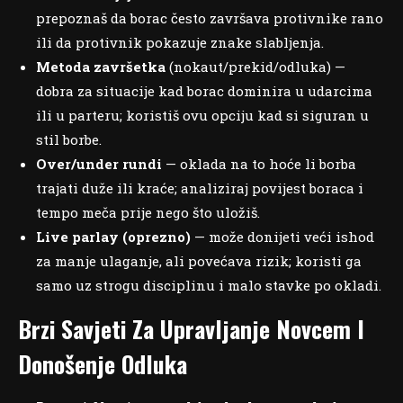
prepoznaš da borac često završava protivnike rano
ili da protivnik pokazuje znake slabljenja.
Metoda završetka
(nokaut/prekid/odluka) —
dobra za situacije kad borac dominira u udarcima
ili u parteru; koristiš ovu opciju kad si siguran u
stil borbe.
Over/under rundi
— oklada na to hoće li borba
trajati duže ili kraće; analiziraj povijest boraca i
tempo meča prije nego što uložiš.
Live parlay (oprezno)
— može donijeti veći ishod
za manje ulaganje, ali povećava rizik; koristi ga
samo uz strogu disciplinu i malo stavke po okladi.
Brzi Savjeti Za Upravljanje Novcem I
Donošenje Odluka