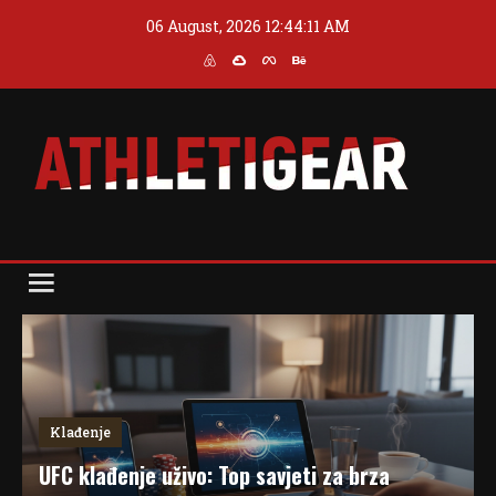
Skip
06 August, 2026
12:44:12 AM
to
content
Blog
Athleti Gear
Klađenje
UFC klađenje uživo: Top savjeti za brza