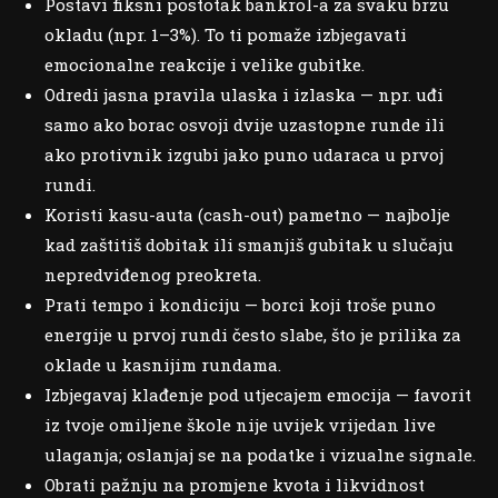
Postavi fiksni postotak bankrol-a za svaku brzu
okladu (npr. 1–3%). To ti pomaže izbjegavati
emocionalne reakcije i velike gubitke.
Odredi jasna pravila ulaska i izlaska — npr. uđi
samo ako borac osvoji dvije uzastopne runde ili
ako protivnik izgubi jako puno udaraca u prvoj
rundi.
Koristi kasu-auta (cash-out) pametno — najbolje
kad zaštitiš dobitak ili smanjiš gubitak u slučaju
nepredviđenog preokreta.
Prati tempo i kondiciju — borci koji troše puno
energije u prvoj rundi često slabe, što je prilika za
oklade u kasnijim rundama.
Izbjegavaj klađenje pod utjecajem emocija — favorit
iz tvoje omiljene škole nije uvijek vrijedan live
ulaganja; oslanjaj se na podatke i vizualne signale.
Obrati pažnju na promjene kvota i likvidnost