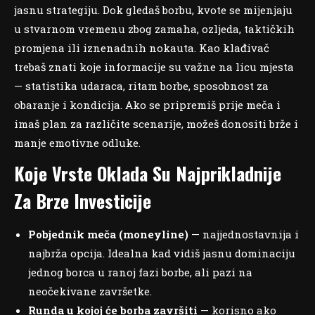
jasnu strategiju. Dok gledaš borbu, kvote se mijenjaju
u stvarnom vremenu zbog zamaha, ozljeda, taktičkih
promjena ili iznenadnih nokauta. Kao klađivač
trebaš znati koje informacije su važne na licu mjesta
— statistika udaraca, ritam borbe, sposobnost za
obaranje i kondicija. Ako se pripremiš prije meča i
imaš plan za različite scenarije, možeš donositi brže i
manje emotivne odluke.
Koje Vrste Oklada Su Najprikladnije
Za Brze Investicije
Pobjednik meča (moneyline)
— najjednostavnija i
najbrža opcija. Idealna kad vidiš jasnu dominaciju
jednog borca u ranoj fazi borbe, ali pazi na
neočekivane završetke.
Runda u kojoj će borba završiti
— korisno ako