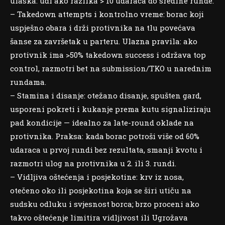
ulaska: uđi ako razlika > 10 udaraca do sredine runde.
– Takedown attempts i kontrolno vreme: borac koji
uspješno obara i drži protivnika na tlu povećava
šanse za završetak u parteru. Ulazna pravila: ako
protivnik ima >50% takedown success i održava top
control, razmotri bet na submission/TKO u narednim
rundama.
– Stamina i disanje: otežano disanje, spušten gard,
usporeni pokreti i kukanje prema kutu signaliziraju
pad kondicije — idealno za late-round oklade na
protivnika. Praksa: kada borac potroši više od 60%
udaraca u prvoj rundi bez rezultata, smanji kvotu i
razmotri ulog na protivnika u 2. ili 3. rundi.
– Vidljiva oštećenja i posjekotine: krv iz nosa,
otečeno oko ili posjekotina koja se širi utiču na
sudsku odluku i svjesnost borca; brzo proceni ako
takvo oštećenje limitira vidljivost ili Ugrožava