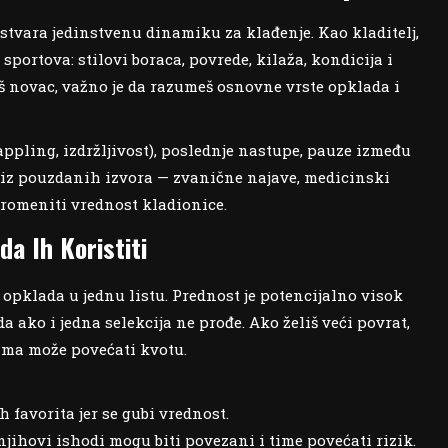
 stvara jedinstvenu dinamiku za klađenje. Kao kladitelj,
portova: stilovi boraca, povrede, kilaža, kondicija i
iš novac, važno je da razumeš osnovne vrste opklada i
rappling, izdržljivost), poslednje nastupe, pauze između
 iz pouzdanih izvora — zvanične najave, medicinski
promeniti vrednost kladionice.
a Ih Koristiti
 opklada u jednu listu. Prednost je potencijalno visok
 ako i jedna selekcija ne prođe. Ako želiš veći povrat,
ima može povećati kvotu.
 favorita jer se gubi vrednost.
 njihovi ishodi mogu biti povezani i time povećati rizik.