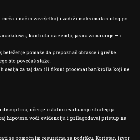
hod meča i način završetka) i zadrži maksimalan ulog po
knockdown, kontrola na zemlji, jasno zamaranje — i
e; beleženje pomaže da prepoznaš obrasce i greške.
ego što povećaš stake.
 sesija za taj dan ili fiksni procenat bankrolla koji ne
disciplinu, učenje i stalnu evaluaciju strategija.
raj hipoteze, vodi evidenciju i prilagođavaj pristup na
brati se pomoćnim resursima za podršku. Koristan izvor