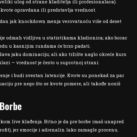
veliki ulog od strane kladitelja ili profesionalaca).
kvote opravdana ili predstavlja vrednost.
 jedan jak knockdown menja verovatnoću više od deset
ije odmah vidljiva u statistikama kladionica; ako borac
bedu u kasnijim rundama će brzo padati.
ava jaku dominaciju; ali ako tržište naglo okreće kurs
lazi — vrednost je često u suprotnoj strani.
nje i budi svestan latencije. Kvote su ponekad za par
uaciju pre nego što se kvote pomere, ali takođe nosiš
 Borbe
tokom live klađenja. Bitno je da pre borbe imaš unapred
profit), jer emocije i adrenalin lako zamagle procenu.