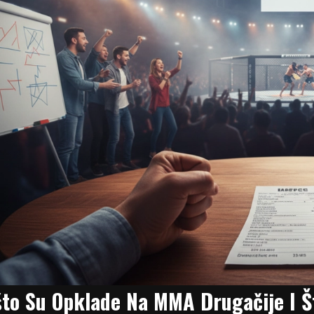
što Su Opklade Na MMA Drugačije I Š