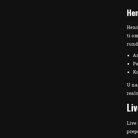
Hen
Hend
ti o
rund
An
Pa
Ko
U na
real
Li
Live
prep