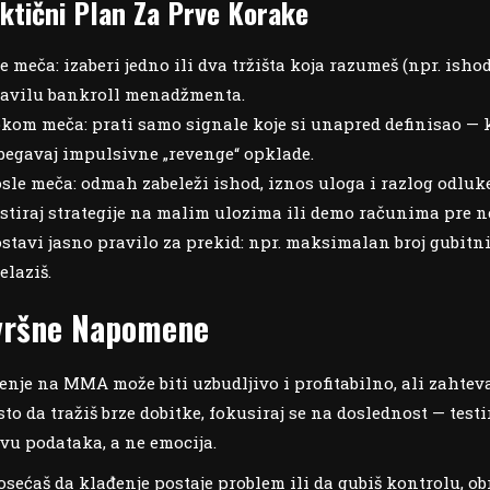
ktični Plan Za Prve Korake
e meča: izaberi jedno ili dva tržišta koja razumeš (npr. is
avilu bankroll menadžmenta.
kom meča: prati samo signale koje si unapred definisao — 
begavaj impulsivne „revenge“ opklade.
sle meča: odmah zabeleži ishod, iznos uloga i razlog odluk
stiraj strategije na malim ulozima ili demo računima pre n
stavi jasno pravilo za prekid: npr. maksimalan broj gubitnih
elaziš.
vršne Napomene
enje na MMA može biti uzbudljivo i profitabilno, ali zahteva 
to da tražiš brze dobitke, fokusiraj se na doslednost — testi
vu podataka, a ne emocija.
osećaš da klađenje postaje problem ili da gubiš kontrolu, o