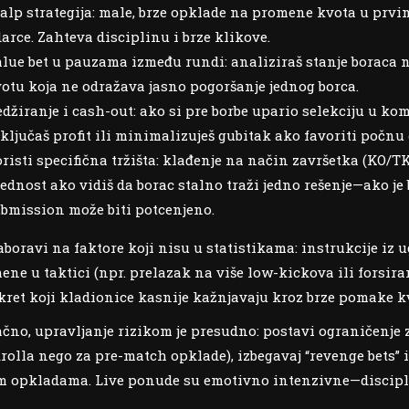
alp strategija: male, brze opklade na promene kvota u prv
arce. Zahteva disciplinu i brze klikove.
lue bet u pauzama između rundi: analiziraš stanje boraca n
otu koja ne odražava jasno pogoršanje jednog borca.
džiranje i cash-out: ako si pre borbe upario selekciju u kombi
ključaš profit ili minimalizuješ gubitak ako favoriti počnu 
risti specifična tržišta: klađenje na način završetka (KO/
ednost ako vidiš da borac stalno traži jedno rešenje—ako je 
bmission može biti potcenjeno.
aboravi na faktore koji nisu u statistikama: instrukcije iz 
ene u taktici (npr. prelazak na više low-kickova ili forsira
kret koji kladionice kasnije kažnjavaju kroz brze pomake k
čno, upravljanje rizikom je presudno: postavi ograničenje 
rolla nego za pre-match opklade), izbegavaj “revenge bets
m opkladama. Live ponude su emotivno intenzivne—discipli