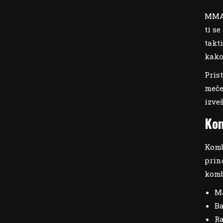
MMA 
ti s
takt
kako
Prist
meče
izve
Kom
Komb
prin
komb
Ma
Ba
Ra