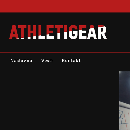
Skip
to
content
Blog
Athleti Gear
Naslovna
Vesti
Kontakt