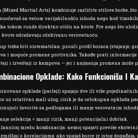
(Mixed Martial Arts) kombinuje različite stilove borbe, što
e suočavaš sa većom varijabilnošću ishoda nego kod timskih s
ika tokom runde direktno utiču na kvote. Pre nego što ulož
 kvote odražavaju očekivanu verovatnoću.
up treba biti sistematičan: prouči profil boraca (stajanje, g
va i moguće promene protivnika. Takođe prati informacije
štaji i izveštaji iz kampova — jer i najmanja promena može 
binacione Opklade: Kako Funkcionišu I Kad
inovane opklade (parleji) spajaju dve ili više pojedinačnih
os uz relativno mali ulog; rizik je da celokupna opklada pada
inujući favorite sa podlogama ili manje verovatnim ishod
nje selekcija = manji rizik, manji potencijalni dobitak.
lansiraj mrežu kombinacija: nemoj spajati previše eksternih
zmišljaj o korelacijama: ako spajaš borce iz istog događaja,