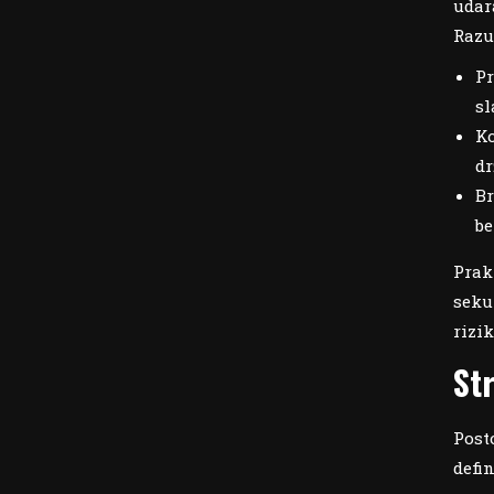
udara
Razu
Pr
sl
Ko
dr
Br
be
Prak
seku
rizi
St
Post
defin