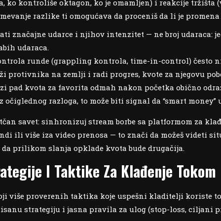
, ko kontroliše oktagon, ko je omamljen) i reakcije tržišta (
mevanje razlike ti omogućava da proceniš da li je promena 
ati značajne udarce i njihov intenzitet — ne broj udaraca:
abih udaraca.
ntrola runde (grappling kontrola, time-in-control) često n
ži protivnika na zemlji i radi progres, kvote za njegovu po
zi pad kvota za favorita odmah nakon početka obično odraž
z očiglednog razloga, to može biti signal da “smart money” u
tčan savet: sinhronizuj stream borbe sa platformom za klađe
ndi ili više iza video prenosa — to znači da možeš videti sit
k da prilikom slanja opklade kvota bude drugačija.
rategije I Taktike Za Klađenje Tokom
oji više proverenih taktika koje uspešni kladitelji koriste 
isanu strategiju i jasna pravila za ulog (stop-loss, ciljani 