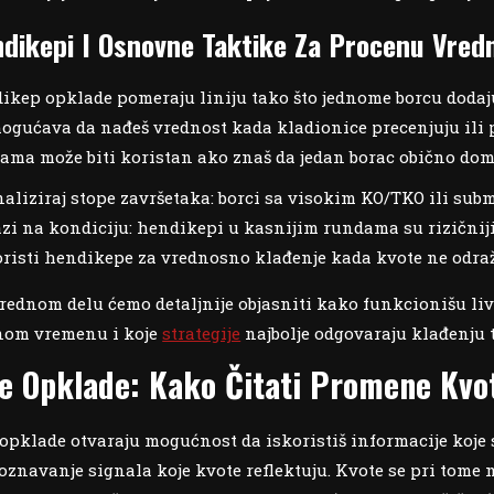
dikepi I Osnovne Taktike Za Procenu Vred
ikep opklade pomeraju liniju tako što jednome borcu dodaju
mogućava da nađeš vrednost kada kladionice precenjuju ili p
ama može biti koristan ako znaš da jedan borac obično domi
aliziraj stope završetaka: borci sa visokim KO/TKO ili su
zi na kondiciju: hendikepi u kasnijim rundama su rizičniji 
risti hendikepe za vrednosno klađenje kada kvote ne odra
rednom delu ćemo detaljnije objasniti kako funkcionišu l
nom vremenu i koje
strategije
najbolje odgovaraju klađenju 
ve Opklade: Kako Čitati Promene Kv
 opklade otvaraju mogućnost da iskoristiš informacije koje s
oznavanje signala koje kvote reflektuju. Kvote se pri tome 