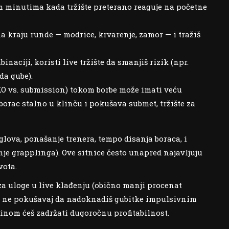
im minutima kada tržište preterano reaguje na početne
a kraju runde — modrice, krvarenje, zamor — i tražiš
naciji, koristi live tržište da smanjiš rizik (npr.
da gube).
TKO vs. submission) tokom borbe može imati veću
borac stalno u klinču i pokušava submet, tržište za
uglova, ponašanje trenera, tempo disanja boraca, i
nje grapplinga). Ove sitnice često unapred najavljuju
vota.
za uloge u live klađenju (obično manji procenat
” i ne pokušavaj da nadoknadiš gubitke impulsivnim
nom ćeš zadržati dugoročnu profitabilnost.