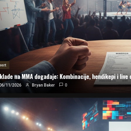
port
klade na MMA događaje: Kombinacije, hendikepi i live
0
06/11/2026
Bryan Baker