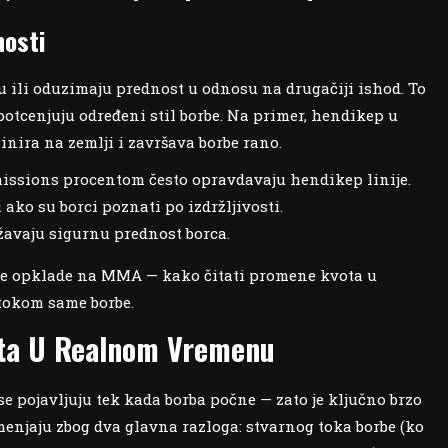
nosti
 ili oduzimaju prednost u odnosu na drugačiji ishod. To
otcenjuju određeni stil borbe. Na primer, hendikep u
nira na zemlji i završava borbe rano.
bmissions procentom često opravdavaju hendikep linije.
ako su borci poznati po izdržljivosti.
žavaju sigurnu prednost borca.
ive opklade na MMA — kako čitati promene kvota u
tokom same borbe.
ota U Realnom Vremenu
e pojavljuju tek kada borba počne — zato je ključno brzo
menjaju zbog dva glavna razloga: stvarnog toka borbe (ko