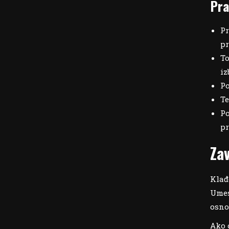
Pra
Pr
pr
To
iz
Po
Te
Po
pr
Za
Klađ
Umes
osno
Ako 