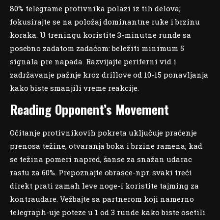
80% telegrame protivnika polazi iz tih delova;
fokusirajte se na položaj dominantne ruke i brzinu
koraka. U treningu koristite 3-minutne runde sa
posebno zadatom zadaćom: beležiti minimum 5
signala pre napada. Razvijajte periferni vid i
zadržavanje pažnje kroz drillove od 10-15 ponavljanja
kako biste smanjili vreme reakcije.
Reading Opponent’s Movement
Očitanje protivnikovih pokreta uključuje praćenje
prenosa težine, otvaranja boka i brzine ramena; kad
se težina pomeri napred, šanse za snažan udarac
rastu za 60%. Prepoznajte obrasce-npr. svaki treći
direkt prati zamah leve noge-i koristite tajming za
kontraudare. Vežbajte sa partnerom koji namerno
telegraph-uje poteze u 1 od 3 runde kako biste osetili