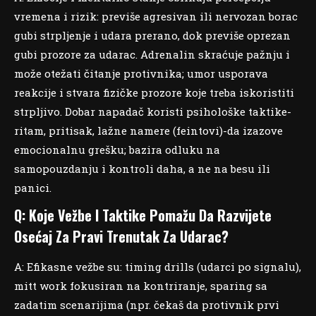
vremena i rizik: previše agresivan ili nervozan borac
gubi strpljenje i udara prerano, dok previše oprezan
gubi prozore za udarac. Adrenalin skraćuje pažnju i
može otežati čitanje protivnika; umor usporava
reakcije i stvara fizičke prozore koje treba iskoristiti
strpljivo. Dobar napadač koristi psihološke taktike-
ritam, pritisak, lažne namere (feintovi)-da izazove
emocionalnu grešku; bazira odluku na
samopouzdanju i kontroli daha, a ne na besu ili
panici.
Q: Koje Vežbe I Taktike Pomažu Da Razvijete
Osećaj Za Pravi Trenutak Za Udarac?
A: Efikasne vežbe su: timing drills (udarci po signalu),
mitt work fokusiran na kontriranje, sparing sa
zadatim scenarijima (npr. čekaš da protivnik prvi