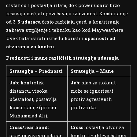
distancu i postavlja ritam, dok power udarci brzo
rešavaju meč, ali povećavaju izloženost. Kombinacije
od
3-5 udaraca
često razbijaju gard, a kontriranje
zahteva strpljenje i tehniku kao kod Mayweathera.
Uvek balansirati između koristi i
opasnosti od
otvaranja za kontru
.
Prednosti i mane različitih strategija udaranja
Strategija – Prednosti
Strategija – Mane
Jab:
kontroliše
Jab:
slab za nokaut,
distancu, visoka
može se ignorisati
učestalost, postavlja
protiv agresivnih
kombinacije (primer:
protivnika.
Muhammad Ali).
Cross/rear hand:
Cross:
ostavlja otvor za
snažan završni udarac,
kontru i zahteva balans;