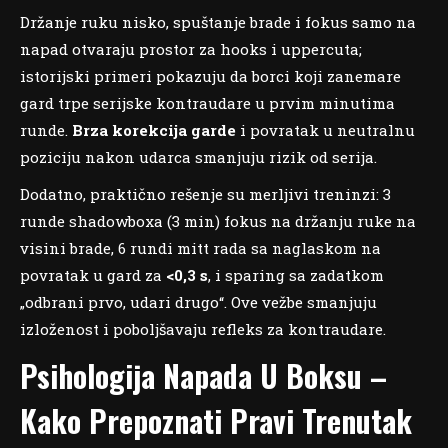
Držanje ruku nisko, spuštanje brade i fokus samo na
napad otvaraju prostor za hooks i uppercuta;
istorijski primeri pokazuju da borci koji zanemare
gard trpe serijske kontraudare u prvim minutima
runde.
Brza korekcija garde
i povratak u neutralnu
poziciju nakon udarca smanjuju rizik od serija.
Dodatno, praktično rešenje su merljivi treninzi: 3
runde shadowboxa (3 min) fokus na držanju ruke na
visini brade, 6 rundi mitt rada sa naglaskom na
povratak u gard za
<0,3 s
, i sparing sa zadatkom
„odbrani prvo, udari drugo“. Ove vežbe smanjuju
izloženost i poboljšavaju refleks za kontraudare.
Psihologija Napada U Boksu –
Kako Prepoznati Pravi Trenutak