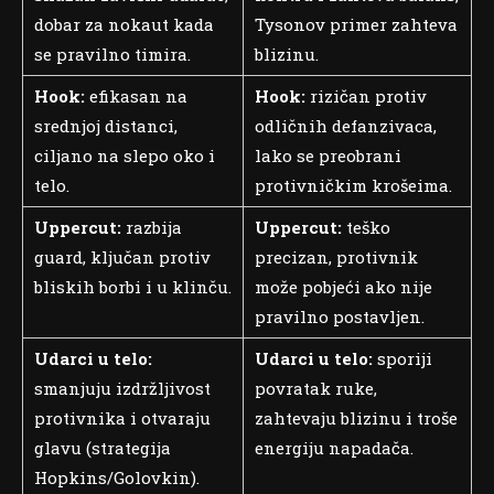
dobar za nokaut kada
Tysonov primer zahteva
se pravilno timira.
blizinu.
Hook:
efikasan na
Hook:
rizičan protiv
srednjoj distanci,
odličnih defanzivaca,
ciljano na slepo oko i
lako se preobrani
telo.
protivničkim krošeima.
Uppercut:
razbija
Uppercut:
teško
guard, ključan protiv
precizan, protivnik
bliskih borbi i u klinču.
može pobjeći ako nije
pravilno postavljen.
Udarci u telo:
Udarci u telo:
sporiji
smanjuju izdržljivost
povratak ruke,
protivnika i otvaraju
zahtevaju blizinu i troše
glavu (strategija
energiju napadača.
Hopkins/Golovkin).