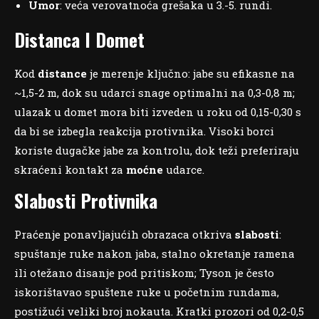
Umor
: veća verovatnoća grešaka u 3.-5. rundi.
Distanca I Domet
Kod
distance
je merenje ključno: jabe su efikasne na
~1,5-2 m, dok su udarci snage optimalni na 0,3-0,8 m;
ulazak u domet mora biti izveden u roku od 0,15-0,30 s
da bi se izbegla reakcija protivnika. Visoki borci
koriste dugačke jabe za kontrolu, dok teži preferiraju
skraćeni kontakt za
moćne
udarce.
Slabosti Protivnika
Praćenje ponavljajućih obrazaca otkriva
slabosti
:
spuštanje ruke nakon jaba, stalno okretanje ramena
ili otežano disanje pod pritiskom; Tyson je često
iskorištavao spuštene ruke u početnim rundama,
postižući veliki broj nokauta. Kratki prozori od 0,2-0,5