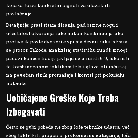
koraka-to su konkretni signali za ulazak ili
povlačenje.
Detaljnije: prati ritam disanja, pad brzine nogu i
učestalost otvaranja ruke nakon kombinacija-ako
protivnik posle dve serije spušta desnu ruku, stvara
se prozor. Takođe, analiziraj statistiku rundi: mnogi
padovi koncentracije javljaju se u rundi 6-9; iskoristi
to kombinovanom taktikom tela i glave, ali računaj
na
povećan rizik promašaja i kontri
pri pokušaju
nokauta.
Uobičajene Greške Koje Treba
Izbegavati
Često se gubi pobeda ne zbog loše tehnike udarca, već
zbog taktičkih propusta:
prekomerno zalaganje
, loša