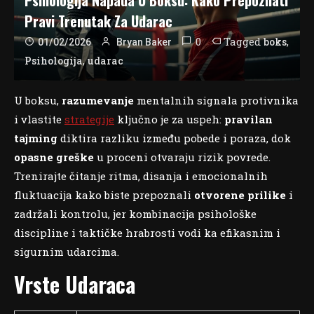
Pravi Trenutak Za Udarac
0
Tagged
,
boks
01/02/2026
Bryan Baker
,
Psihologija
udarac
U boksu,
razumevanje
mentalnih signala protivnika
i vlastite
strategije
ključno je za uspeh:
pravilan
tajming
diktira razliku između pobede i poraza, dok
opasne greške
u proceni otvaraju rizik povrede.
Trenirajte čitanje ritma, disanja i emocionalnih
fluktuacija kako biste prepoznali
otvorene prilike
i
zadržali kontrolu, jer kombinacija psihološke
discipline i taktičke hrabrosti vodi ka efikasnim i
sigurnim udarcima.
Vrste Udaraca