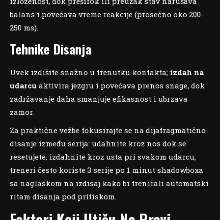
izloženost, dok preširok ili preuzak stav narušava
balans i povećava vreme reakcije (prosečno oko 200-
250 ms).
Tehnike Disanja
Uvek izdišite snažno u trenutku kontakta;
izdah na
udarcu
aktivira jezgru i povećava prenos snage, dok
zadržavanje daha smanjuje efikasnost i ubrzava
zamor.
Za praktične vežbe fokusirajte se na dijafragmatično
disanje između serija: udahnite kroz nos dok se
resetujete, izdahnite kroz usta pri svakom udarcu;
treneri često koriste 3 serije po 1 minut shadowboxa
sa naglaskom na izdisaj kako bi trenirali automatski
ritam disanja pod pritiskom.
Faktori Koji Utiču Na Pravi