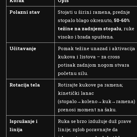
Korak
Opis
Polazni stav
Stojati u širini ramena, prednje
stopalo blago okrenuto,
50-60%
težine na zadnjem stopalu
, ruke
visoko i brada spuštena.
Učitavanje
Pomak težine unazad i aktivacija
kukova i listova – za cross
potisak zadnjom nogom stvara
početnu silu.
Rotacija tela
Rotirajte kukove pa ramena;
kinetički lanac
(stopalo→koleno→kuk→ramena)
prenosi moment na šaku.
Ispružanje i
Ruka se brzo izdužuje duž prave
linija
linije; zglob poravnajte da