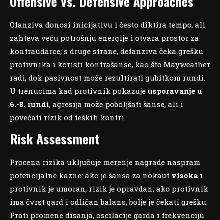
Offensive Vs. Defensive Approaches
Ofanziva donosi inicijativu i često diktira tempo, ali
zahteva veću potrošnju energije i otvara prostor za
kontraudarce; s druge strane, defanziva čeka grešku
protivnika i koristi kontrašanse, kao što Mayweather
radi, dok pasivnost može rezultirati gubitkom rundi.
U trenucima kad protivnik pokazuje
usporavanje u
6.-8. rundi
, agresija može poboljšati šanse, ali i
povećati rizik od teških kontri.
Risk Assessment
Procena rizika uključuje merenje nagrade naspram
potencijalne kazne: ako je šansa za nokaut
visoka
i
protivnik je umoran, rizik je opravdan; ako protivnik
ima čvrst gard i odličan balans, bolje je čekati grešku.
Prati promenе disanja, oscilacije gardа i frekvenciju