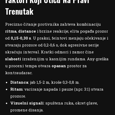
Trenutak
Precizno čitanje protivnika zahteva kombinaciju
ritma
,
distance
i brzine reakcije; elita pogađa prozor
od
0,15-0,30 s
. U praksi, feintovi menjaju očekivanje i
stvaraju prozore od 0,2-0,6 s, dok agresivne serije
skraćuju interval. Kratki odmori i zamor čine
slabosti
izraženijim u kasnijim rundama. Any greška
u proceni tempa otvara
opasan
prostor za
kontraudarac.
Distanca
: jab 1,5-2 m, kroše 0,3-0,8 m.
Ritam
: variranje napada i pauze (npr. 3:1) stvara
prozore.
Vizuelni signali
: spuštena ruka, okret glave,
promene disanja.