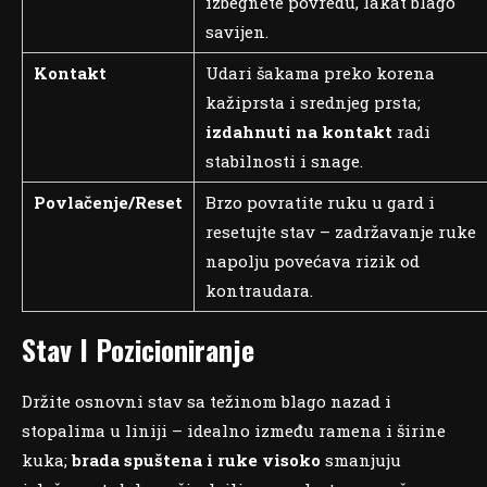
izbegnete povredu, lakat blago
savijen.
Kontakt
Udari šakama preko korena
kažiprsta i srednjeg prsta;
izdahnuti na kontakt
radi
stabilnosti i snage.
Povlačenje/Reset
Brzo povratite ruku u gard i
resetujte stav – zadržavanje ruke
napolju povećava rizik od
kontraudara.
Stav I Pozicioniranje
Držite osnovni stav sa težinom blago nazad i
stopalima u liniji – idealno između ramena i širine
kuka;
brada spuštena i ruke visoko
smanjuju