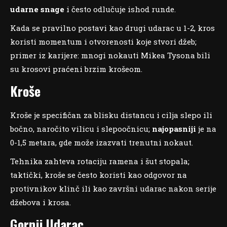
udarne snage
i često odlučuje ishod runde.
Kada se pravilno postavi kao drugi udarac u 1-2, kros
koristi momentum i otvorenosti koje stvori džeb;
primer iz karijere: mnogi nokauti Mikea Tysona bili
su krosovi praćeni brzim krošeom.
Kroše
Kroše je specifičan za blisku distancu i cilja slepo ili
bočno, naročito vilicu i slepoočnicu;
najopasniji
je na
0-1,5 metara, gde može izazvati trenutni nokaut.
Tehnika zahteva rotaciju ramena i šut stopala;
taktički, kroše se često koristi kao odgovor na
protivnikov klinč ili kao završni udarac nakon serije
džebova i krosa.
Gornji Udarac