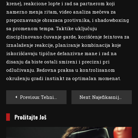
krene), reakcione lopte i rad sa partnerom koji
namerno menja ritam, video analiza mečeva za
prepoznavanje obrazaca protivnika, i shadowboxing
sa promenom tempa. Taktike uključuju
disciplinovano čuvanje garde, korišćenje feintova za
iznalaženje reakcije, planiranje kombinacija koje
iskorišćavaju tipične defanzivne mane i rad na
disanju da biste ostali smireni i precizni pri
odlučivanju. Redovna praksa u kontrolisanom
okruženju gradi instinkt za optimalan momenat.
Post
Previous:
Tehnika I Strategija: Kako Izgraditi Nepobediv Napad U Ringu?
Next:
Najefikasnije Napadačke Kombinacije Koje Svaki Bokser Mora Znati
Navigation
Pročitajte Još