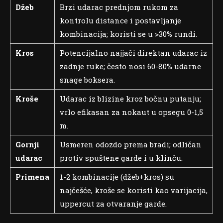
Džeb
Brzi udarac prednjom rukom za
kontrolu distance i postavljanje
kombinacija; koristi se u >30% rundi.
Kros
Potencijalno najjači direktan udarac iz
zadnje ruke; često nosi 60-80% udarne
snage boksera.
Kroše
Udarac iz blizine kroz bočnu putanju;
vrlo efikasan za nokaut u opsegu 0-1,5
m.
Gornji
Usmeren odozdo prema bradi; odličan
udarac
protiv spuštene garde i u klinču.
Primena
1-2 kombinacije (džeb+kros) su
najčešće, kroše se koristi kao varijacija,
uppercut za otvaranje garde.