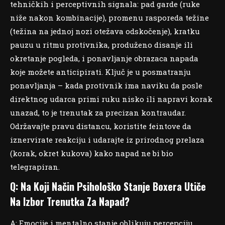
tehničkih i perceptivnih signala: pad garde (ruke
niže nakon kombinacije), promenu rasporeda težine
(težina na jednoj nozi otežava odskočenje), kratku
pauzu u ritmu protivnika, produženo disanje ili
okretanje pogleda, i ponavljanje obrazaca napada
koje možete anticipirati. Ključ je u posmatranju
ponavljanja – kada protivnik ima naviku da posle
direktnog udarca primi ruku nisko ili napravi korak
unazad, to je trenutak za precizan kontraudar.
Održavajte pravu distancu, koristite feintove da
iznervirate reakciju i udarajte iz prirodnog prelaza
(korak, okret kukova) kako napad ne bi bio
telegrapiran.
Q: Na Koji Način Psihološko Stanje Boxera Utiče
Na Izbor Trenutka Za Napad?
A: Emocije i mentalno stanje oblikuju percepciju