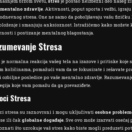
našnjem brzom svetu,
stres
je postao neizbežni deo našeg ži
e
mentalno zdravlje
. Aktivnosti, poput sporta i vežbi, igra
odnevnog stresa. One ne samo da poboljšavaju vašu fizičku k
oloženje i smanjuju anksioznost. Istražićemo kako možete k
rnosti i postizanje mentalnog blagostanja.
zumevanje Stresa
s je normalna reakcija vašeg tela na izazove i pritiske koje
m količinama, pomažući vam da se fokusirate i rešavate p
i ozbiljne posledice po vaše mentalno zdravlje. Razumevanje 
tegija koje vam pomažu da ga prevaziđete.
oci Stresa
ci stresa su raznovrsni i mogu uključivati
osobne problem
se ili čak
globalne događaje
. Sve ovo može izazvati osećaj
oznati što uzrokuje vaš stres kako biste mogli preduzeti po