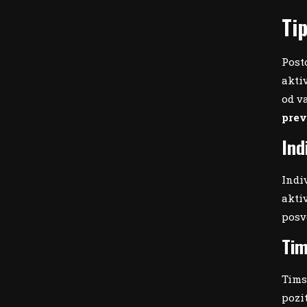
Ti
Post
akti
od v
prev
Ind
Indi
akti
posv
Tim
Tims
pozi