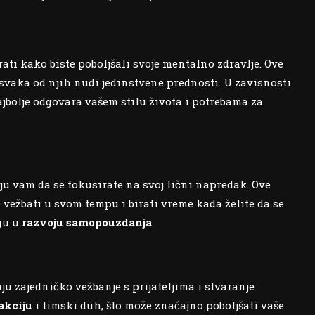
ati kako biste poboljšali svoje mentalno zdravlje. Ove
 svaka od njih nudi jedinstvene prednosti. U zavisnosti
najbolje odgovara vašem stilu života i potrebama za
u vam da se fokusirate na svoj lični napredak. Ove
 vežbati u svom tempu i birati vreme kada želite da se
ogu u
razvoju samopouzdanja
.
ju zajedničko vežbanje s prijateljima i stvaranje
akciju
i timski duh, što može značajno poboljšati vaše