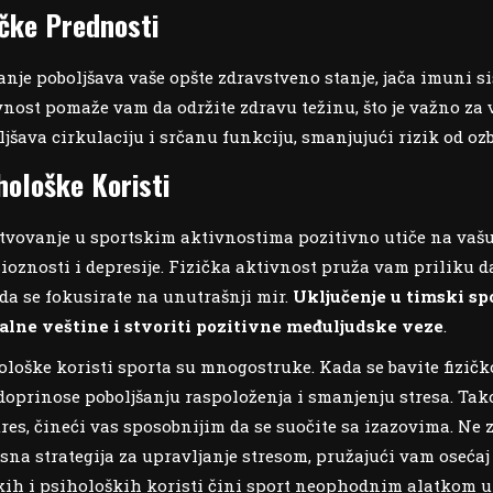
ičke Prednosti
anje poboljšava vaše opšte zdravstveno stanje, jača imuni s
vnost pomaže vam da održite zdravu težinu, što je važno za
ljšava cirkulaciju i srčanu funkciju, smanjujući rizik od o
hološke Koristi
tvovanje u sportskim aktivnostima pozitivno utiče na vaš
ioznosti i depresije. Fizička aktivnost pruža vam priliku 
da se fokusirate na unutrašnji mir.
Uključenje u timski sp
jalne veštine i stvoriti pozitivne međuljudske veze
.
ološke koristi sporta su mnogostruke. Kada se bavite fizič
 doprinose poboljšanju raspoloženja i smanjenju stresa. Ta
tres, čineći vas sposobnijim da se suočite sa izazovima. Ne 
asna strategija za upravljanje stresom, pružajući vam oseć
čkih i psiholoških koristi čini sport neophodnim alatkom 