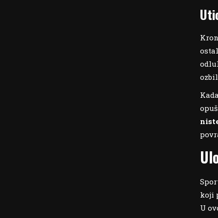
Uti
Kron
osta
odlu
ozbi
Kada
opuš
nist
povr
Ul
Spor
koji
U ov