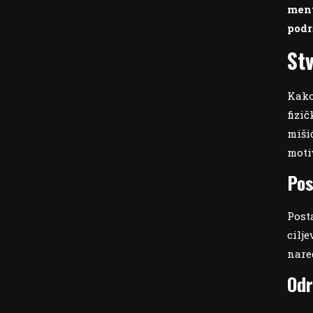
ment
pod
St
Kako
fizi
miši
moti
Pos
Post
cilje
nare
Odr