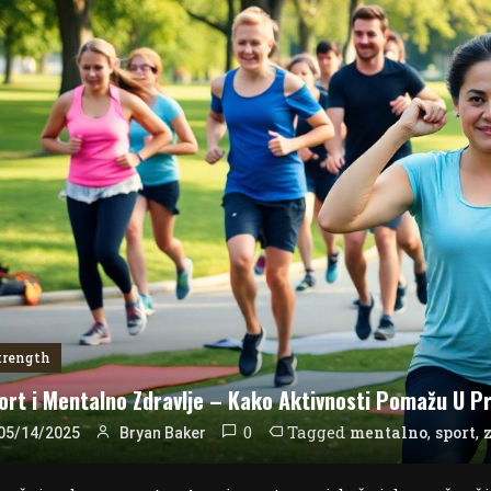
trength
ort i Mentalno Zdravlje – Kako Aktivnosti Pomažu U Pr
0
Tagged
,
,
mentalno
sport
05/14/2025
Bryan Baker