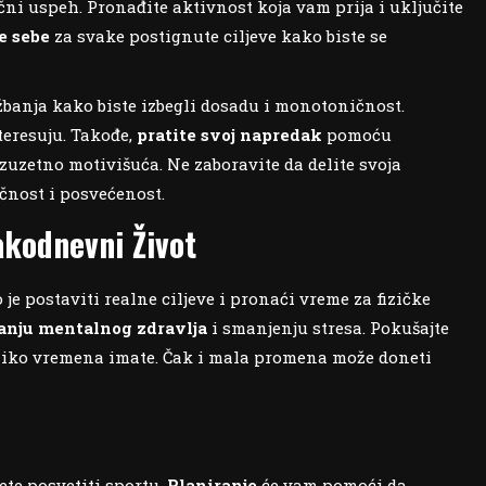
očni uspeh. Pronađite aktivnost koja vam prija i uključite
e sebe
za svake postignute ciljeve kako biste se
žbanja kako biste izbegli dosadu i monotoničnost.
nteresuju. Takođe,
pratite svoj napredak
pomoću
izuzetno motivišuća. Ne zaboravite da delite svoja
učnost i posvećenost.
akodnevni Život
 je postaviti realne ciljeve i pronaći vreme za fizičke
šanju mentalnog zdravlja
i smanjenju stresa. Pokušajte
 koliko vremena imate. Čak i mala promena može doneti
ete posvetiti sportu.
Planiranje
će vam pomoći da