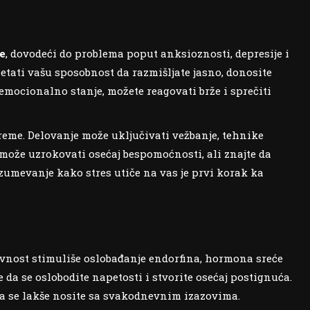
e
, dovodeći do problema poput anksioznosti, depresije i
tati vašu sposobnost da razmišljate jasno, donosite
emocionalno stanje, možete reagovati brže i sprečiti
 vreme. Delovanje može uključivati vežbanje, tehnike
 može uzrokovati osećaj bespomoćnosti, ali znajte da
azumevanje kako stres utiče na vas je prvi korak ka
ktivnost stimuliše oslobađanje endorfina, hormona sreće
da se oslobodite napetosti i stvorite osećaj postignuća.
da se lakše nosite sa svakodnevnim izazovima.