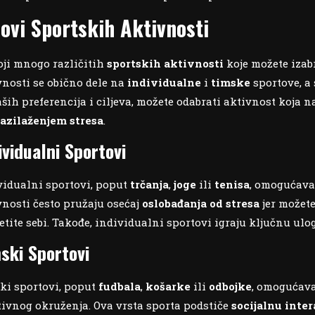
povi Sportskih Aktivnosti
oji mnogo različitih
sportskih aktivnosti
koje možete izabr
vnosti se obično dele na
individualne
i
timske
sportove, a
aših preferencija i ciljeva, možete odabrati aktivnost koja 
azilaženjem stresa
.
ividualni Sportovi
vidualni sportovi, poput
trčanja
,
joge
ili
tenisa
, omogućavaj
vnosti često pružaju osećaj
oslobađanja od stresa
jer možete
etite sebi. Takođe, individualni sportovi igraju ključnu ul
ski Sportovi
ki sportovi, poput
fudbala
,
košarke
ili
odbojke
, omogućava
tivnog okruženja. Ova vrsta sporta podstiče
socijalnu inter