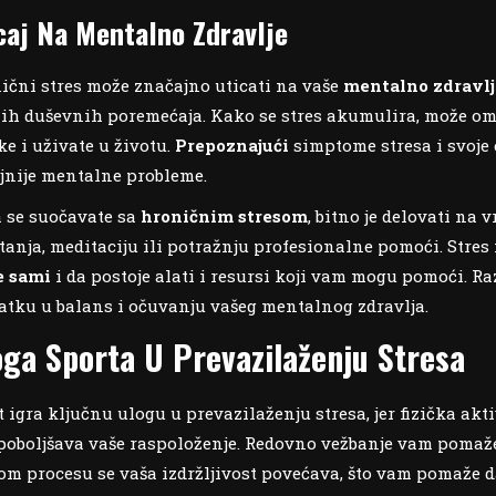
caj Na Mentalno Zdravlje
ični stres može značajno uticati na vaše
mentalno zdravlj
lih duševnih poremećaja. Kako se stres akumulira, može ome
ke i uživate u životu.
Prepoznajući
simptome stresa i svoje 
ljnije mentalne probleme.
 se suočavate sa
hroničnim stresom
, bitno je delovati na
tanja, meditaciju ili potražnju profesionalne pomoći. Stres
e sami
i da postoje alati i resursi koji vam mogu pomoći. R
atku u balans i očuvanju vašeg mentalnog zdravlja.
oga Sporta U Prevazilaženju Stresa
t igra ključnu ulogu u prevazilaženju stresa, jer fizička a
 poboljšava vaše raspoloženje. Redovno vežbanje vam pomaže 
om procesu se vaša izdržljivost povećava, što vam pomaže 