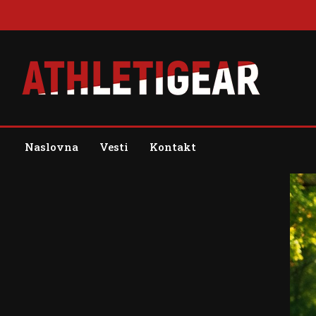
Skip
to
content
Blog
Athleti Gear
Naslovna
Vesti
Kontakt