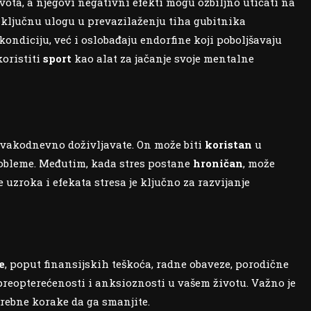
vota, a njegovi negativni efekti mogu ozbiljno uticati na
ju ključnu ulogu u prevazilaženju tiha gubitnika
ondiciju, već i oslobađaju endorfine koji poboljšavaju
oristiti
sport
kao alat za jačanje svoje mentalne
 svakodnevno doživljavate. On može biti
koristan
u
robleme. Međutim, kada stres postane
hroničan
, može
uzroka i efekata stresa je ključno za razvijanje
e
, poput finansijskih teškoća, radne obaveze, porodične
 preopterećenosti i anksioznosti u vašem životu. Važno je
trebne korake da ga smanjite.