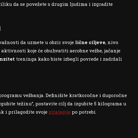
iliku da se povežete s drugim ljudima i izgradite
a
 važnosti da uzmete u obzir svoje
lične ciljeve
, nivo
aktivnosti koje će obuhvatiti aerobne vežbe, jačanje
nzitet
treninga kako biste izbegli povrede i zadržali
programu vežbanja. Definišite kratkoročne i dugoročne
izgubite težinu”, postavite cilj da izgubite 5 kilograma u
k i prilagodite svoje
strategije
po potrebi.