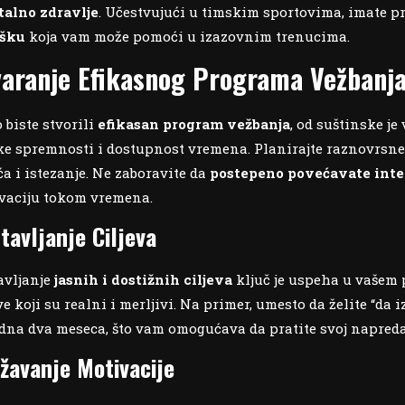
alno zdravlje
. Učestvujući u timskim sportovima, imate pr
ršku
koja vam može pomoći u izazovnim trenucima.
varanje Efikasnog Programa Vežbanj
 biste stvorili
efikasan program vežbanja
, od suštinske je
čke spremnosti i dostupnost vremena. Planirajte raznovrsne 
ća i istezanje. Ne zaboravite da
postepeno povećavate inte
vaciju tokom vremena.
tavljanje Ciljeva
avljanje
jasnih i dostižnih ciljeva
ključ je uspeha u vašem 
ve koji su realni i merljivi. Na primer, umesto da želite “da 
dna dva meseca, što vam omogućava da pratite svoj napreda
žavanje Motivacije