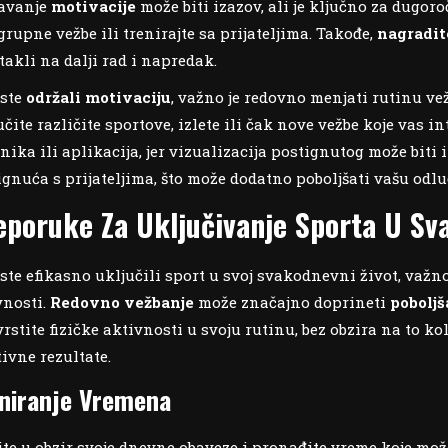
avanje
motivacije
može biti izazov, ali je ključno za dugor
grupne vežbe ili trenirajte sa prijateljima. Takođe,
nagradit
takli na dalji rad i napredak.
iste
održali motivaciju
, važno je redovno menjati rutinu ve
čite različite sportove, izlete ili čak nove vežbe koje vas i
nika ili aplikacija, jer vizualizacija postignutog može biti 
ignuća s prijateljima, što može dodatno poboljšati vašu odl
eporuke Za Uključivanje Sporta U Sv
ste efikasno uključili sport u svoj svakodnevni život, važno
vnosti.
Redovno vežbanje
može značajno doprineti
pobolj
vrstite fizičke aktivnosti u svoju rutinu, bez obzira na to
tivne rezultate.
niranje Vremena
te u obzir svoje dnevne obaveze i pronađite vreme koje mož