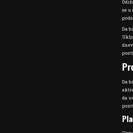
Održ
se u 
pods
Da b
Uklju
dnev
post
Pr
Da bi
akti
da u
pozi
Pla
Uzmi