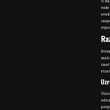
U da
vaš
svak
rasp
otpo
Ra
Stre
mali
imat
stra
Uzr
Uzro
odno
prep