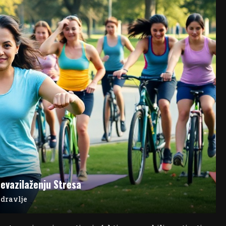
evazilaženju Stresa
zdravlje