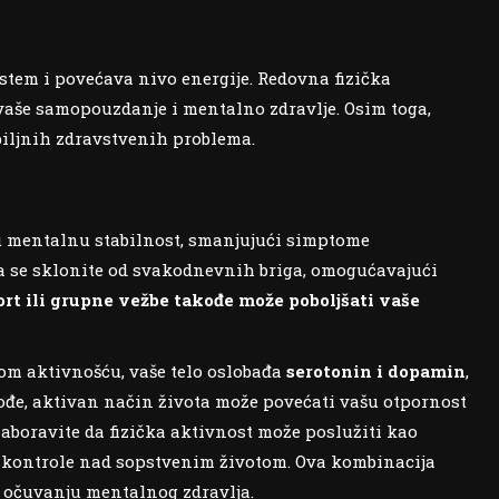
istem i povećava nivo energije. Redovna fizička
 vaše samopouzdanje i mentalno zdravlje. Osim toga,
zbiljnih zdravstvenih problema.
u mentalnu stabilnost, smanjujući simptome
da se sklonite od svakodnevnih briga, omogućavajući
ort ili grupne vežbe takođe može poboljšati vaše
kom aktivnošću, vaše telo oslobađa
serotonin i dopamin
,
kođe, aktivan način života može povećati vašu otpornost
zaboravite da fizička aktivnost može poslužiti kao
aj kontrole nad sopstvenim životom. Ova kombinacija
u očuvanju mentalnog zdravlja.