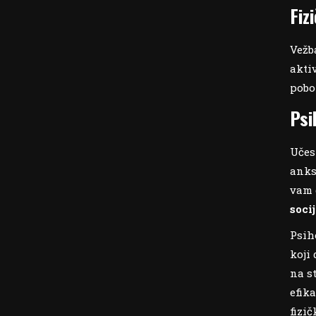
Fiz
Vežb
akti
pobo
Psi
Učes
anks
vam 
soci
Psih
koji
na s
efik
fizi