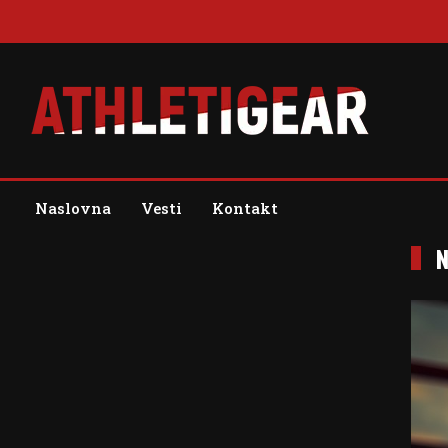
Skip
to
content
Blog
Athleti Gear
Naslovna
Vesti
Kontakt