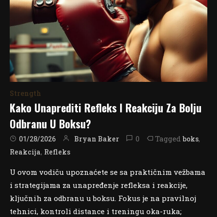
Strength
Kako Unaprediti Refleks I Reakciju Za Bolju
Odbranu U Boksu?
0
Tagged
,
Bryan Baker
boks
01/28/2026
,
Reakcija
Refleks
U ovom vodiču upoznaćete se sa praktičnim vežbama
i strategijama za unapređenje refleksa i reakcije,
ključnih za odbranu u boksu. Fokus je na pravilnoj
tehnici, kontroli distance i treningu oka-ruka;