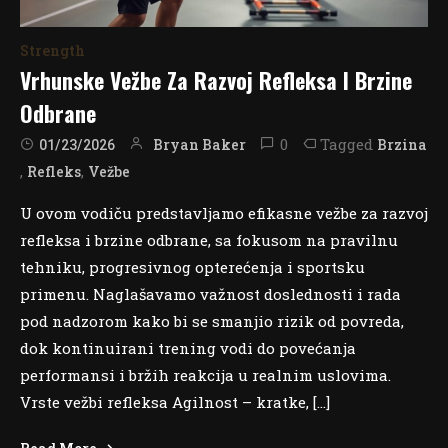
Strength
Vrhunske Vežbe Za Razvoj Refleksa I Brzine
Odbrane
0
Tagged
Bryan Baker
Brzina
01/23/2026
,
,
Refleks
Vežbe
U ovom vodiču predstavljamo efikasne vežbe za razvoj
refleksa i brzine odbrane, sa fokusom na pravilnu
tehniku, progresivnog opterećenja i sportsku
primenu. Naglašavamo važnost doslednosti i rada
pod nadzorom kako bi se smanjio rizik od povreda,
dok kontinuirani trening vodi do povećanja
performansi i bržih reakcija u realnim uslovima.
Vrste vežbi refleksa Agilnost – kratke, […]