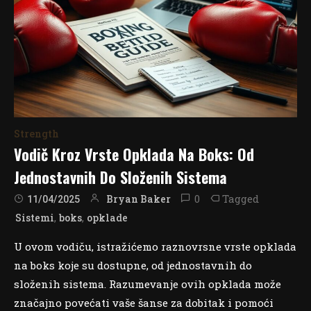
Strength
Vodič Kroz Vrste Opklada Na Boks: Od
Jednostavnih Do Složenih Sistema
0
Tagged
Bryan Baker
11/04/2025
,
,
Sistemi
boks
opklade
U ovom vodiču, istražićemo raznovrsne vrste opklada
na boks koje su dostupne, od jednostavnih do
složenih sistema. Razumevanje ovih opklada može
značajno povećati vaše šanse za dobitak i pomoći