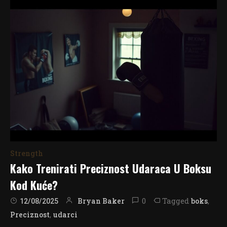
Strength
Kako Trenirati Preciznost Udaraca U Boksu
Kod Kuće?
0
Tagged
,
Bryan Baker
boks
12/08/2025
,
Preciznost
udarci