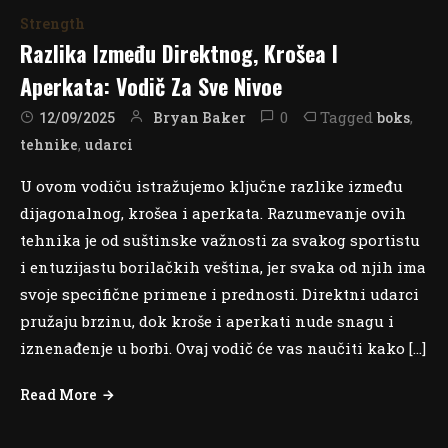
Strength
Razlika Između Direktnog, Krošea I
Aperkata: Vodič Za Sve Nivoe
0
Tagged
,
Bryan Baker
boks
12/09/2025
,
tehnike
udarci
U ovom vodiču istražujemo ključne razlike između
dijagonalnog, krošea i aperkata. Razumevanje ovih
tehnika je od suštinske važnosti za svakog sportistu
i entuzijastu borilačkih veština, jer svaka od njih ima
svoje specifične primene i prednosti. Direktni udarci
pružaju brzinu, dok kroše i aperkati nude snagu i
iznenađenje u borbi. Ovaj vodič će vas naučiti kako […]
Read More