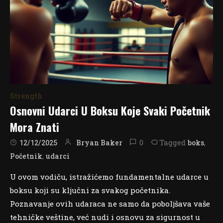
Strength
Osnovni Udarci U Boksu Koje Svaki Početnik
Mora Znati
0
Tagged
,
Bryan Baker
boks
12/12/2025
,
Početnik
udarci
U ovom vodiču, istražićemo fundamentalne udarce u
boksu koji su ključni za svakog početnika.
Poznavanje ovih udaraca ne samo da poboljšava vaše
tehničke veštine, već nudi i osnovu za sigurnost u