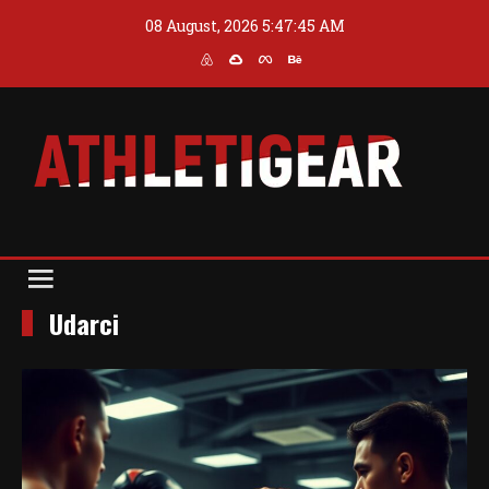
Skip
08 August, 2026
5:47:45 AM
to
content
Blog
Athleti Gear
Udarci