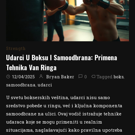
Strength
Udarci U Boksu I Samoodbrana: Primena
Tehnika Van Ringa
0
Tagged
,
Bryan Baker
boks
12/04/2025
,
samoodbrana
udarci
U svetu bokserskih veština, udarci nisu samo
sredstvo pobede u ringu, već i ključna komponenta
samoodbrane na ulici. Ovaj vodič istražuje tehnike
udaraca koje se mogu primeniti u realnim
situacijama, naglašavajući kako pravilna upotreba