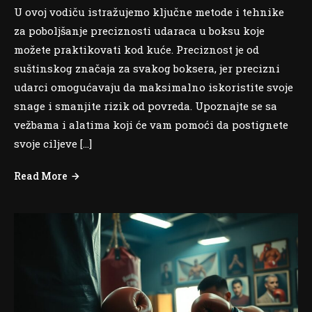
U ovoj vodiču istražujemo ključne metode i tehnike
za poboljšanje preciznosti udaraca u boksu koje
možete praktikovati kod kuće. Preciznost je od
suštinskog značaja za svakog boksera, jer precizni
udarci omogućavaju da maksimalno iskoristite svoje
snage i smanjite rizik od povreda. Upoznajte se sa
vežbama i alatima koji će vam pomoći da postignete
svoje ciljeve […]
Read More