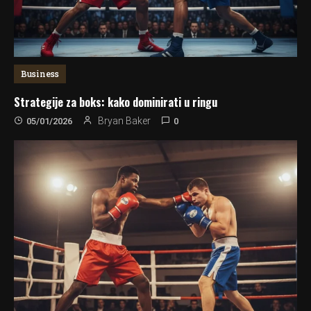
Business
Strategije za boks: kako dominirati u ringu
0
Bryan Baker
05/01/2026