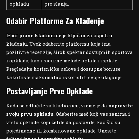
opkladu
pre slanja.
Odabir Platforme Za Klađenje
Izbor
prave kladionice
je ključan za uspeh u
klađenju. Uvek odaberite platformu koja ima
pozitivne recenzije, širok spektar dostupnih sportova
i opklada, kao i sigurne metode uplate i isplate.
Pregledajte korisničke uslove i dostupne bonuse
kako biste maksimalno iskoristili svoje ulaganje.
Postavljanje Prve Opklade
Kada se odlučite za kladionicu, vreme je da
napravite
svoju prvu opkladu
. Odaberite meč koji vas zanima i
vrstu opklade koju želite da postavite, kao što su
pojedinačne ili kombinovane opklade. Unesite
željeni iznos i potvrdite opkladu.