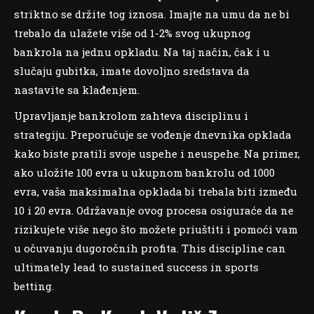
striktno se držite tog iznosa. Imajte na umu da ne bi
trebalo da ulažete više od 1-2% svog ukupnog
bankrola na jednu opkladu. Na taj način, čak i u
slučaju gubitka, imate dovoljno sredstava da
nastavite sa klađenjem.
Upravljanje bankrolom zahteva disciplinu i
strategiju. Preporučuje se vođenje dnevnika opklada
kako biste pratili svoje uspehe i neuspehe. Na primer,
ako uložite 100 evra u ukupnom bankrolu od 1000
evra, vaša maksimalna opklada bi trebala biti između
10 i 20 evra. Održavanje ovog procesa osiguraće da ne
rizikujete više nego što možete priuštiti i pomoći vam
u očuvanju dugoročnih profita. This discipline can
ultimately lead to sustained success in sports
betting.