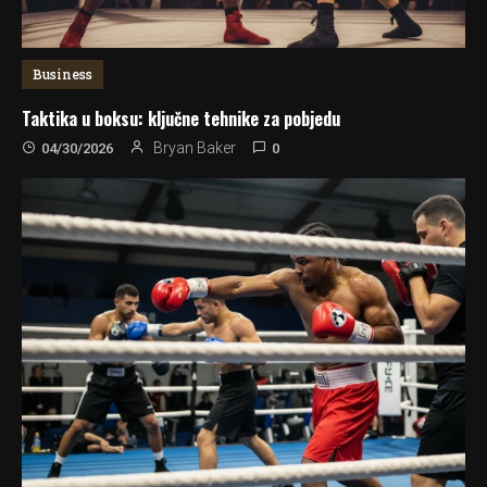
Business
Taktika u boksu: ključne tehnike za pobjedu
0
Bryan Baker
04/30/2026