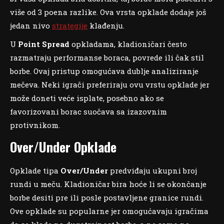
više od 3 poena razlike. Ova vrsta opklade dodaje još
jedan nivo
strategije
klađenju.
U
Point Spread
opkladama, kladioničari često
razmatraju performanse boraca, povrede ili čak stil
borbe. Ovaj pristup omogućava dublje analiziranje
mečeva. Neki igrači preferiraju ovu vrstu opklade jer
može doneti veće isplate, posebno ako se
favorizovani borac suočava sa izazovnim
protivnikom.
Over/Under Opklade
Opklade tipa
Over/Under
predviđaju ukupni broj
rundi u meču. Kladioničar bira hoće li se okončanje
borbe desiti pre ili posle postavljene granice rundi.
Ove opklade su popularne jer omogućavaju igračima