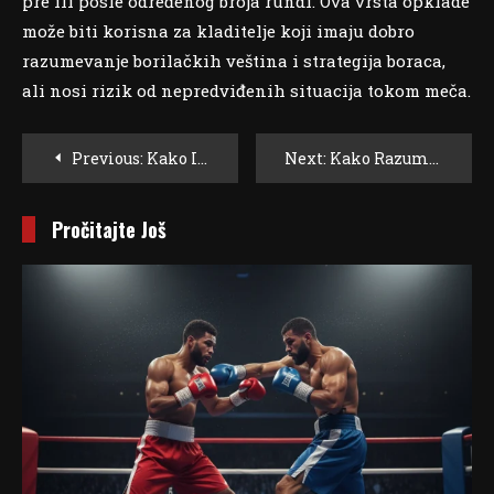
pre ili posle određenog broja rundi. Ova vrsta opklade
može biti korisna za kladitelje koji imaju dobro
razumevanje borilačkih veština i strategija boraca,
ali nosi rizik od nepredviđenih situacija tokom meča.
Post
Previous:
Kako Izabrati Pravu Vrstu Opklade Na Boks Za Svoj Stil Klađenja?
Next:
Kako Razumeti Različite Vrste Opklada Na Boks?
Navigation
Pročitajte Još