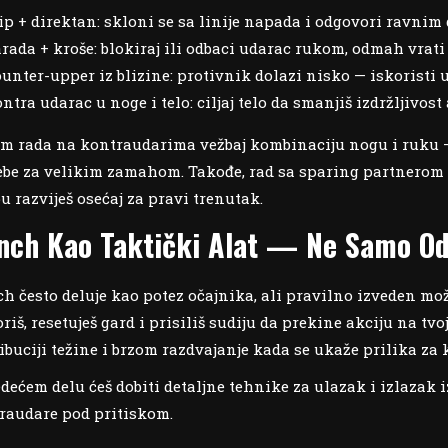
ip + direktan: skloni se sa linije napada i odgovori ravnim 
rada + kroše: blokiraj ili odbaci udarac rukom, odmah vrati
unter-upper iz blizine: protivnik dolazi nisko — iskoristi 
ntra udarac u noge i telo: ciljaj telo da smanjiš izdržljivost
m rada na kontraudarima vežbaj kombinaciju nogu i ruku —
ebe za velikim zamahom. Takođe, rad sa sparing partnerom k
u razviješ osećaj za pravi trenutak.
inch Kao Taktički Alat — Ne Samo O
ch često deluje kao potez očajnika, ali pravilno izveden mož
iš, resetuješ gard i prisiliš sudiju da prekine akciju na tv
ribuciji težine i brzom razdvajanje kada se ukaže prilika za 
edećem delu ćeš dobiti detaljne tehnike za ulazak i izlazak i
raudare pod pritiskom.