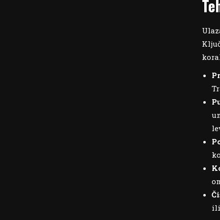
Teh
Ulaz
Klju
kora
P
Tr
P
un
le
Po
ko
Ko
om
Či
il