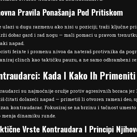
ovna Pravila Ponašanja Pod Pritiskom
 ulazi u dugu razmenu ako nisi u poziciji; traži ključne pri
rži dobar gard i rad nogu — mali pomaci u pravom trenutku 
aki napad.
risti feinte i promenu nivoa da nateraš protivnika da pogr
aniraj clinch kao taktičku pauzu, a ne samo odbrambeni ref
ntraudarci: Kada I Kako Ih Primeniti
raudarci su najmoćnije oružje protiv agresivnih boraca jer
iš čitati dolazeći napad — primetiš li otvoren rameni deo, s
izan kontraudarac. Fokusiraj se na brzinu i tačnost umest
o menja dinamiku runde.
ktične Vrste Kontraudara I Principi Njiho