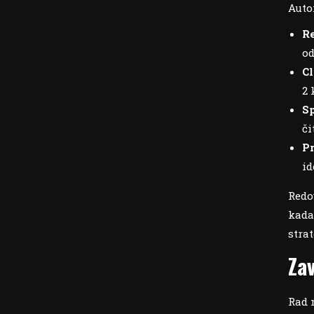
Auto
Re
od
Cl
2 
Sp
či
Pr
id
Redo
kada
stra
Za
Rad 