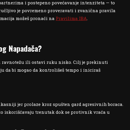
partnerima i postepeno povećavanje intenziteta — to
ručljivo je povremeno proveravati i zvanična pravila
ormacija možeš pronaći na
Pravilima IBA
.
vnog Napadača?
 ravnotežu ili ostavi ruku nisko. Cilj je prekinuti
iju da bi mogao da kontrolišeš tempo i iniciraš
ikasniji jer prolaze kroz spušten gard agresivnih boraca.
to iskorišćavaju trenutak dok se protivnik vraća u