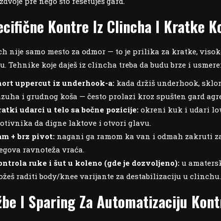
zdvoje pre nego što resetuješ gard.
ecifične Kontre Iz Clincha I Kratke 
ch nije samo mesto za odmor — to je prilika za kratke, viso
u. Tehnike koje daješ iz clincha treba da budu brze i usmeren
ort uppercut iz underhook-a:
kada držiš underhook, sklon
zuha i grudnog koša — često prolazi kroz spušten gard agr
atki udarci u telo sa bočne pozicije:
okreni kuk i udari lo
otivnika da dignе laktove i otvori glavu.
m + brz pivot:
nagani ga ramom ka van i odmah zakruti za 9
egova ravnoteža vraća.
ntrola ruke i šut u koleno (gde je dozvoljeno):
u amatersk
žeš raditi body/knee varijante za destabilizaciju u clinchu
žbe I Sparing Za Automatizaciju Kon