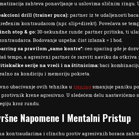
matizacija zahteva ponavljanje u uslovima sličnim ringu. U
akcioni drill (trainer puca):
partner iz te udaljenosti baca
ređenim kontraudarom (npr. slip+direkt). Povećava se temp
inch stop & go:
30-sekundne runde: partner pritiska, ti ulaz
kontraudarca. Bodovanje uspeha: čist izlazak = 1 bod.
arring sa pravilom „samo kontre“:
ceo sparing gde je dozv
taš tempo, a agresivni partner će razviti naviku da otkriva 
itiskačke serije na vreći i na štitnicima:
baci kombinaciju
ealno za kondiciju i memoriju pokreta.
vno ubacivanje ovih tehnika u
trening
smanjuje paniku pod
 protivnik krene agresivno. U sledećem delu nastavićemo 
tegiju kroz rundu.
vršne Napomene I Mentalni Pristup
na kontraudarima i clinchu protiv agresivnih boraca zahteva