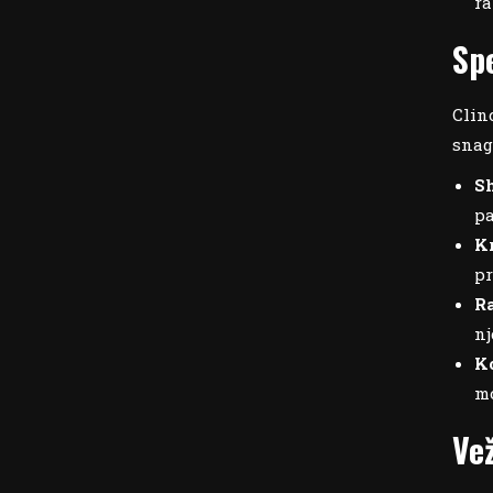
ra
Sp
Clin
snag
Sh
pa
Kr
pr
Ra
nj
Ko
mo
Ve