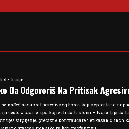
ko Da Odgovoriš Na Pritisak Agresiv
 se nađeš nasuprot agresivnog borca koji neprestano napada,
ija često znači tempo koji želi da te slomi – tvoj cilj je da
inuješ strpljenje, precizne kontraudare i efikasan clinch k
vremeno stvarao trenutke za kontraofanzivu.