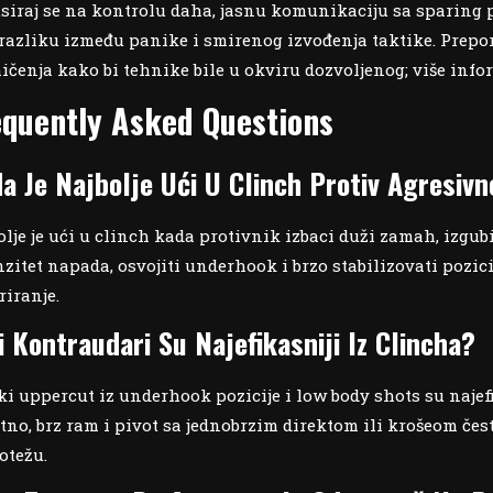
siraj se na kontrolu daha, jasnu komunikaciju sa sparing 
 razliku između panike i smirenog izvođenja taktike. Prepo
ičenja kako bi tehnike bile u okviru dozvoljenog; više inf
equently Asked Questions
a Je Najbolje Ući U Clinch Protiv Agresi
olje je ući u clinch kada protivnik izbaci duži zamah, izgubi
nzitet napada, osvojiti underhook i brzo stabilizovati pozic
riranje.
i Kontraudari Su Najefikasniji Iz Clincha?
ki uppercut iz underhook pozicije i low body shots su najef
tno, brz ram i pivot sa jednobrzim direktom ili krošeom čes
otežu.