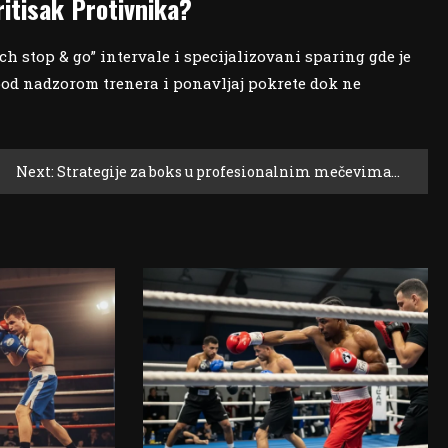
itisak Protivnika?
ch stop & go” intervale i specijalizovani sparing gde je
pod nadzorom trenera i ponavljaj pokrete dok ne
Next:
Strategije za boks u profesionalnim mečevima: planiranje runde