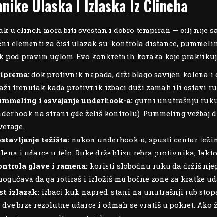
nike Ulaska I Izlaska Iz Clincha
ak u clinch mora biti svestan i dobro tempiran — cilj nije 
čni elementi za čist ulazak su: kontrola distance, pummeli
k pod pravim uglom. Evo konkretnih koraka koje praktikuj
riprema:
dok protivnik napada, drži blago savijen kolena i 
aži trenutak kada protivnik izbaci duži zamah ili ostavi r
ummeling i osvajanje underhook-a:
gurni unutrašnju ruku 
derhook na strani gde želiš kontrolu). Pummeling vežbaj di
verage.
stavljanje težišta:
nakon underhook-a, spusti centar težine
lena i udarce u telo. Ruke drže blizu rebra protivnika, lakto
ntrola glave i ramena:
koristi slobodnu ruku da držiš njeg
ogućava da ga rotiraš i izložiš mu bočne zone za kratke ud
st izlazak:
izbaci kuk napred, stani na unutrašnji rub stopal
i dve brze rezolutne udarce i odmah se vratiš u pokret. Ako 