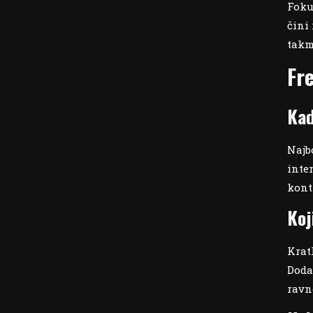
Foku
čini
takm
Fr
Kad
Najb
inte
kont
Koj
Krat
Doda
ravn