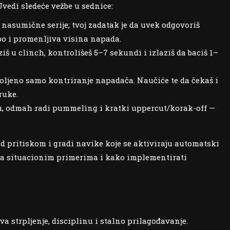
vedi sledeće vežbe u sednice:
 nasumične serije; tvoj zadatak je da uvek odgovoriš
o i promenljiva visina napada.
iš u clinch, kontrolišeš 5–7 sekundi i izlaziš da baciš 1–
oljeno samo kontriranje napadača. Naučiće te da čekaš i
ruke.
, odmah radi pummeling i kratki uppercut/korak-off —
 pritiskom i gradi navike koje se aktiviraju automatski
sa situacionim primerima i kako implementirati
 strpljenje, disciplinu i stalno prilagođavanje.