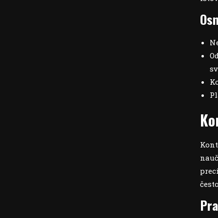
Osn
Ne
Od
sv
Ko
Pl
Ko
Kont
nauč
prec
čest
Pra