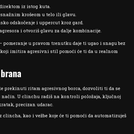
direktom iz istog kuta.
 snažnim krošeom u telo ili glavu.
usko odskočenje i uppercut kroz gard.
 agresora i otvoriš glavu za dalje kombinacije.
 pomeranje u pravom trenutku daje ti ugao i snagu bez
oji imitira agresivni stil pomoći će ti da u realnom
dbrana
e prekinuti ritam agresivnog borca, dozvoliti ti da se
oj način. U clinchu radiš na kontroli položaja, ključnoj
kratak, precizan udarac.
z clincha, kao i vežbe koje će ti pomoći da automatizuješ