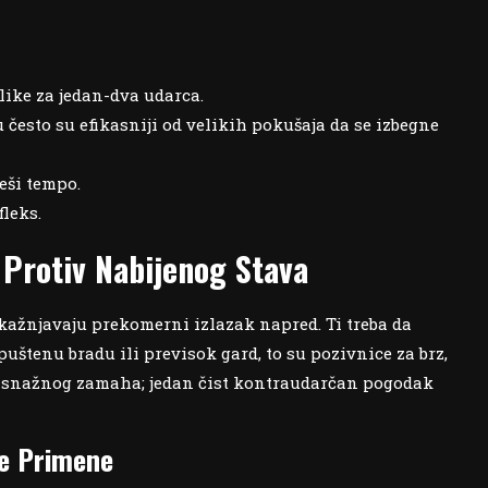
like za jedan-dva udarca.
često su efikasniji od velikih pokušaja da se izbegne
eši tempo.
leks.
 Protiv Nabijenog Stava
 kažnjavaju prekomerni izlazak napred. Ti treba da
puštenu bradu ili previsok gard, to su pozivnice za brz,
o snažnog zamaha; jedan čist kontraudarčan pogodak
ve Primene