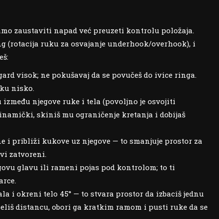
samo zaustaviti napad već preuzeti kontrolu položaja.
ng (rotacija ruku za osvajanje underhook/overhook), i
eš:
gard visok; ne pokušavaj da se povučeš do ivice ringa.
uku nisko.
između njegove ruke i tela (povoljno je osvojiti
namički, skiniš mu ograničenje kretanja i dobijaš
 i približi kukove uz njegove — to smanjuje prostor za
vi zatvoreni.
ovu glavu ili rameni pojas pod kontrolom; to ti
arce.
a i okreni telo 45° — to stvara prostor da izbaciš jednu
želiš distancu, obori ga kratkim ramom i pusti ruke da se