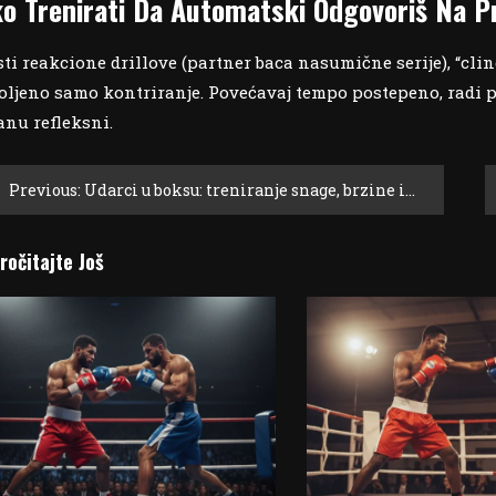
o Trenirati Da Automatski Odgovoriš Na Pr
sti reakcione drillove (partner baca nasumične serije), “clin
oljeno samo kontriranje. Povećavaj tempo postepeno, radi 
anu refleksni.
st
Previous:
Udarci u boksu: treniranje snage, brzine i preciznosti
vigation
ročitajte Još