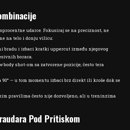
Kombinacije
koprocentne udarce. Fokusiraj se na preciznost, ne
e na telo i donju vilicu:
i bradu i izbaci kratki uppercut između njegovog
esivnih boraca.
w body shot-om sa zatvorene pozicije; često tera
0° — u tom momentu izbaci brz direkt ili kroše dok se
im pravilima često nije dozvoljeno, ali u treninzima
.
traudara Pod Pritiskom