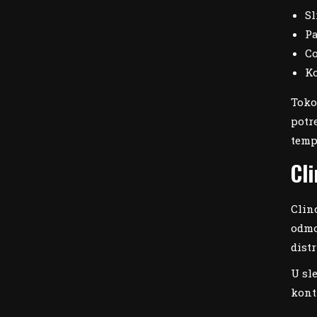
Sl
Pa
Co
Ko
Toko
potr
temp
Cl
Clin
odmor
dist
U sl
kont