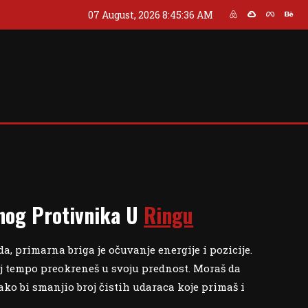
07 August, 2026
8:45:37 AM
nog Protivnika U
Ringu
 primarna briga je očuvanje energije i pozicije.
 taj tempo preokreneš u svoju prednost. Moraš da
ako bi smanjio broj čistih udaraca koje primaš i