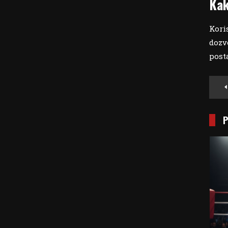
Kak
Kori
dozv
post
Po
Na
P