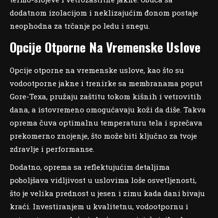
dodatnom izolacijom i neklizajućim đonom postaje
neophodna za trčanje po ledu i snegu.
Opcije Otporne Na Vremenske Uslove
Opcije otporne na vremenske uslove, kao što su
vodootporne jakne i trenirke sa membranama poput
Gore-Texa, pružaju zaštitu tokom kišnih i vetrovitih
dana, a istovremeno omogućavaju koži da diše. Takva
oprema čuva optimalnu temperaturu tela i sprečava
prekomerno znojenje, što može biti ključno za tvoje
zdravlje i performanse.
Dodatno, oprema sa reflektujućim detaljima
poboljšava vidljivost u uslovima loše osvetljenosti,
što je velika prednost u jesen i zimu kada dani bivaju
kraći. Investiranjem u kvalitetnu, vodootpornu i