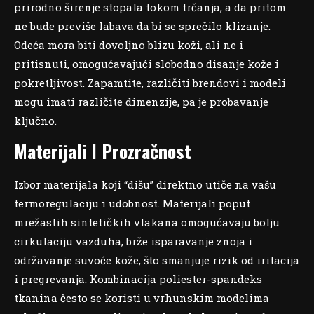
prirodno širenje stopala tokom trčanja, a da pritom
ne bude previše labava da bi se sprečilo klizanje.
Odeća mora biti dovoljno blizu koži, ali ne i
pritisnuti, omogućavajući slobodno disanje kože i
pokretljivost. Zapamtite, različiti brendovi i modeli
mogu imati različite dimenzije, pa je probavanje
ključno.
Materijali I Prozračnost
Izbor materijala koji “dišu” direktno utiče na vašu
termoregulaciju i udobnost. Materijali poput
mrežastih sintetičkih vlakana omogućavaju bolju
cirkulaciju vazduha, brže isparavanje znoja i
održavanje suvoće kože, što smanjuje rizik od iritacija
i pregrevanja. Kombinacija poliester-spandeks
tkanina često se koristi u vrhunskim modelima