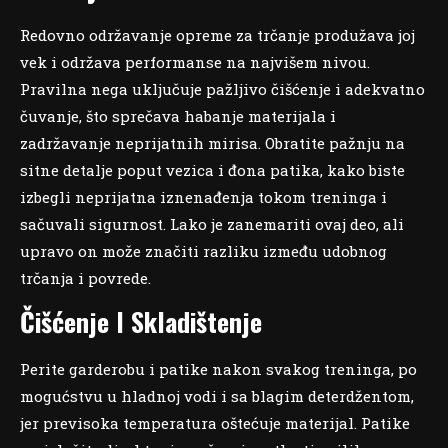
Redovno održavanje opreme za trčanje produžava joj
vek i održava performanse na najvišem nivou.
Pravilna nega uključuje pažljivo čišćenje i adekvatno
čuvanje, što sprečava habanje materijala i
zadržavanje neprijatnih mirisa. Obratite pažnju na
sitne detalje poput vezica i đona patika, kako biste
izbegli neprijatna iznenađenja tokom treninga i
sačuvali sigurnost. Lako je zanemariti ovaj deo, ali
upravo on može značiti razliku između udobnog
trčanja i povrede.
Čišćenje I Skladištenje
Perite garderobu i patike nakon svakog treninga, po
mogućstvu u hladnoj vodi i sa blagim deterdžentom,
jer previsoka temperatura oštećuje materijal. Patike