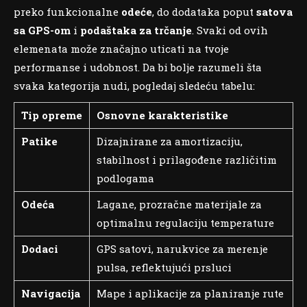
preko funkcionalne
odeće
, do dodataka poput
satova
sa GPS-om
i
podaštaka za trčanje
. Svaki od ovih
elemenata može značajno uticati na tvoje
performanse i udobnost. Da bi bolje razumeli šta
svaka kategorija nudi, pogledaj sledeću tabelu:
Tip opreme
Osnovne karakteristike
Patike
Dizajnirane za amortizaciju,
stabilnost i prilagođene različitim
podlogama
Odeća
Lagane, prozračne materijale za
optimalnu regulaciju temperature
Dodaci
GPS satovi, narukvice za merenje
pulsa, reflektujući prsluci
Navigacija
Mape i aplikacije za planiranje rute