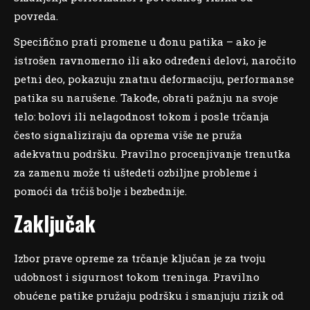
povreda.
Specifično prati promene u đonu patika – ako je
istrošen ravnomerno ili ako određeni delovi, naročito
petni deo, pokazuju znatnu deformaciju, performanse
patika su narušene. Takođe, obrati pažnju na svoje
telo: bolovi ili nelagodnost tokom i posle trčanja
često signaliziraju da oprema više ne pruža
adekvatnu podršku. Pravilno procenjivanje trenutka
za zamenu može ti uštedeti ozbiljne probleme i
pomoći da trčiš bolje i bezbednije.
Zaključak
Izbor prave opreme za trčanje ključan je za tvoju
udobnost i sigurnost tokom treninga. Pravilno
obućene patike pružaju podršku i smanjuju rizik od