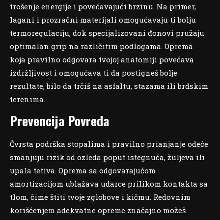
trošenje energije i povećavajući brzinu. Na primer,
lagani i prozračni materijali omogućavaju ti bolju
termoregulaciju, dok specijalizovani đonovi pružaju
optimalan grip na različitim podlogama. Oprema
koja pravilno odgovara tvojoj anatomiji povećava
izdržljivost i omogućava ti da postigneš bolje
rezultate, bilo da trčiš na asfaltu, stazama ili brdskim
terenima.
Prevencija Povreda
Čvrsta podrška stopalima i pravilno prianjanje odeće
smanjuju rizik od ozleda poput istegnuća, žuljeva ili
upala tetiva. Oprema sa odgovarajućom
amortizacijom ublažava udarce prilikom kontakta sa
tlom, čime štiti tvoje zglobove i kičmu. Redovnim
korišćenjem adekvatne opreme značajno možeš