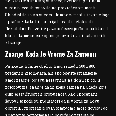
ne izlažite direktnoj sunčevoj svetlosti prilikom
sušenja, već ih ostavite na prozračenom mestu.
Skladištite ih na suvom i tamnom mestu, izvan vlage
i prašine, kako bi materijali ostali netaknuti i
fleksibilni. Posvetite pažnju čišćenju đona patika od
blata i kamenčića koji mogu uzrokovati habanje ili
klizanje.
Znanje Kada Je Vreme Za Zamenu
Patike za trčanje obično traju između 500 i 800
pređenih kilometara, ali ako osetite smanjenje
amortizacije, pojavu neravnina na đonu ili bol u
zglobovima, znak je da ih treba zameniti. Odeća koja
gubi elastičnost ili propusnost, kao i pocepani
šavovi, takođe su indikatori da je vreme za novu
opremu. Ignorisanje ovih simptoma može dovesti do
smanjenja performansi i povećanog rizika od