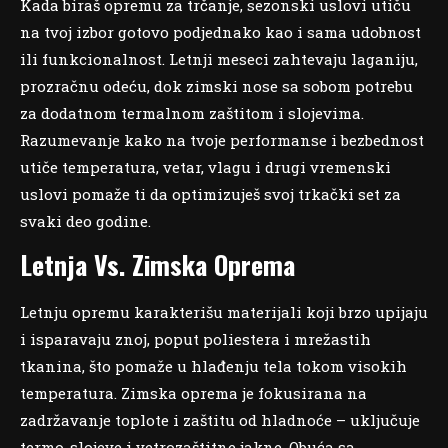
Kada biraš opremu za trčanje, sezonski uslovi utiču
na tvoj izbor gotovo podjednako kao i sama udobnost
ili funkcionalnost. Letnji meseci zahtevaju laganiju,
prozračnu odeću, dok zimski nose sa sobom potrebu
za dodatnom termalnom zaštitom i slojevima.
Razumevanje kako na tvoje performanse i bezbednost
utiče temperatura, vetar, vlagu i drugi vremenski
uslovi pomaže ti da optimizuješ svoj trkački set za
svaki deo godine.
Letnja Vs. Zimska Oprema
Letnju opremu karakterišu materijali koji brzo upijaju
i isparavaju znoj, poput poliestera i mrežastih
tkanina, što pomaže u hlađenju tela tokom visokih
temperatura. Zimska oprema je fokusirana na
zadržavanje toplote i zaštitu od hladnoće – uključuje
termo-slojeve i vetrozaštitne jakne. Obuća sa