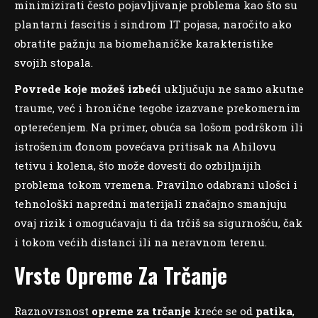
minimizirati često pojavljivanje problema kao što su
plantarni fascitis i sindrom IT pojasa, naročito ako
obratite pažnju na biomehaničke karakteristike
svojih stopala.
Povrede koje možeš izbeći
uključuju ne samo akutne
traume, već i hronične tegobe izazvane prekomernim
opterećenjem. Na primer, obuća sa lošom podrškom ili
istrošenim đonom povećava pritisak na Ahilovu
tetivu i kolena, što može dovesti do ozbiljnijih
problema tokom vremena. Pravilno odabrani ulošci i
tehnološki napredni materijali značajno smanjuju
ovaj rizik i omogućavaju ti da trčiš sa sigurnošću, čak
i tokom većih distanci ili na neravnom terenu.
Vrste Opreme Za Trčanje
Raznovrsnost
opreme za trčanje
kreće se od
patika
,