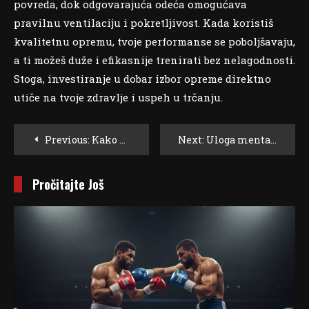
povreda, dok odgovarajuća odeća omogućava
pravilnu ventilaciju i pokretljivost. Kada koristiš
kvalitetnu opremu, tvoje performanse se poboljšavaju,
a ti možeš duže i efikasnije trenirati bez nelagodnosti.
Stoga, investiranje u dobar izbor opreme direktno
utiče na tvoje zdravlje i uspeh u trčanju.
Post
Previous:
Kako fizička aktivnost utiče na povećanje mentalne sposobnosti?
Next:
Uloga mentalne pripreme za uspeh u sportu
Navigation
Pročitajte Još