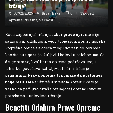
trčanje?
0
Tagged
07/02/2025
Bryan Baker
,
,
oprema
trčanje
važnost
Kada započinješ trčanje,
izbor prave opreme
nije
samo stvar udobnosti, već i tvoje sigurnosti i uspeha.
Pogrešna obuća ili odeća mogu dovesti do povreda
kao što su uganuća, žuljevi i bolovi u zglobovima. Sa
druge strane, kvalitetna oprema podržava tvoju
tehniku, povećava izdržljivost i čini trčanje
prijatnijim.
Prava oprema ti pomaže da postigneš
bolje rezultate
i uživaš u svakom koraku! Zato je
važno da pažljivo biraš i prilagodiš opremu svojim
potrebama i uslovima trčanja.
Benefiti Odabira Prave Opreme