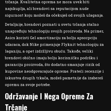
trčanja. Kvalitetna oprema ne mora uvek biti
najskuplja, ali brendovi sa reputacijom nude
sigurnost koju možeš da očekuješ od svojih ulaganja.
Detaljnije, brendovi poznati u svetu trčanja stalno
unapređuju tehnologiju svojih proizvoda. Na primer,
Asics koristi Gel amortizaciju za bolju apsorpciju
udaraca, dok Nike primenjuje Flyknit tehnologiju za
laganiju, a opet izdržljivu obuću. Takođe, veliki
brendovi obično imaju bolju korisničku podršku i
garanciju proizvoda, što dodatno smanjuje rizik od
kupovine neodgovarajuće opreme. Prateći recenzije i
iskustva drugih trkača, možeš pametnije da izabereš
opremu za svoje potrebe.
Održavanje I Nega Opreme Za
Trčanje