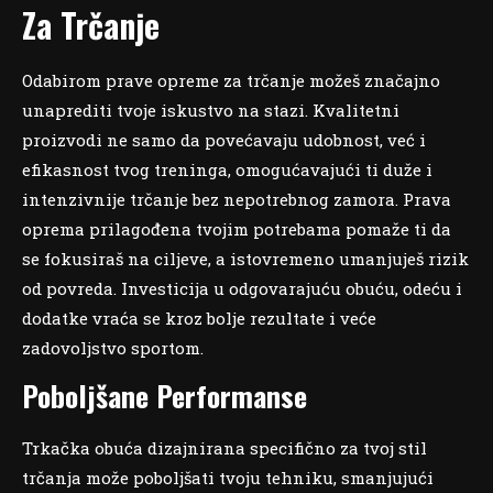
Za Trčanje
Odabirom prave opreme za trčanje možeš značajno
unaprediti tvoje iskustvo na stazi. Kvalitetni
proizvodi ne samo da povećavaju udobnost, već i
efikasnost tvog treninga, omogućavajući ti duže i
intenzivnije trčanje bez nepotrebnog zamora. Prava
oprema prilagođena tvojim potrebama pomaže ti da
se fokusiraš na ciljeve, a istovremeno umanjuješ rizik
od povreda. Investicija u odgovarajuću obuću, odeću i
dodatke vraća se kroz bolje rezultate i veće
zadovoljstvo sportom.
Poboljšane Performanse
Trkačka obuća dizajnirana specifično za tvoj stil
trčanja može poboljšati tvoju tehniku, smanjujući