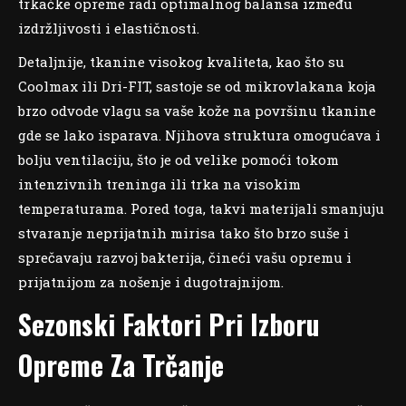
trkačke opreme radi optimalnog balansa između
izdržljivosti i elastičnosti.
Detaljnije, tkanine visokog kvaliteta, kao što su
Coolmax ili Dri-FIT, sastoje se od mikrovlakana koja
brzo odvode vlagu sa vaše kože na površinu tkanine
gde se lako isparava. Njihova struktura omogućava i
bolju ventilaciju, što je od velike pomoći tokom
intenzivnih treninga ili trka na visokim
temperaturama. Pored toga, takvi materijali smanjuju
stvaranje neprijatnih mirisa tako što brzo suše i
sprečavaju razvoj bakterija, čineći vašu opremu i
prijatnijom za nošenje i dugotrajnijom.
Sezonski Faktori Pri Izboru
Opreme Za Trčanje