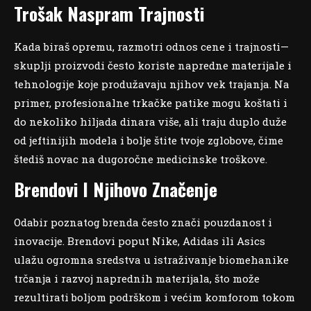
Trošak Naspram Trajnosti
Kada biraš opremu, razmotri odnos cene i trajnosti—
skuplji proizvodi često koriste napredne materijale i
tehnologije koje produžavaju njihov vek trajanja. Na
primer, profesionalne trkačke patike mogu koštati i
do nekoliko hiljada dinara više, ali traju duplo duže
od jeftinijih modela i bolje štite tvoje zglobove, čime
štediš novac na dugoročne medicinske troškove.
Brendovi I Njihovo Značenje
Odabir poznatog brenda često znači pouzdanost i
inovacije. Brendovi poput Nike, Adidas ili Asics
ulažu ogromna sredstva u istraživanje biomehanike
trčanja i razvoj naprednih materijala, što može
rezultirati boljom podrškom i većim komforom tokom