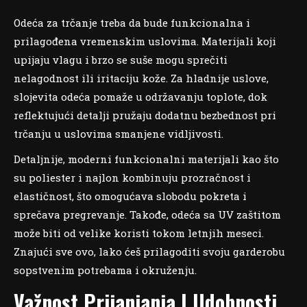
Odeća za trčanje treba da bude funkcionalna i
prilagođena vremenskim uslovima. Materijali koji
upijaju vlagu i brzo se suše mogu sprečiti
nelagodnost ili iritaciju kože. Za hladnije uslove,
slojevita odeća pomaže u održavanju toplote, dok
reflektujući detalji pružaju dodatnu bezbednost pri
trčanju u uslovima smanjene vidljivosti.
Detaljnije, moderni funkcionalni materijali kao što
su poliester i najlon kombinuju prozračnost i
elastičnost, što omogućava slobodu pokreta i
sprečava pregrevanje. Takođe, odeća sa UV zaštitom
može biti od velike koristi tokom letnjih meseci.
Znajući sve ovo, lako ćeš prilagoditi svoju garderobu
sopstvenim potrebama i okruženju.
Važnost Prijanjanja I Udobnosti