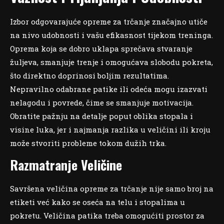
Izbor odgovarajuće opreme za trčanje značajno utiče
na nivo udobnosti i vašu efikasnost tijekom treninga.
Oprema koja se dobro uklapa sprečava stvaranje
žuljeva, smanjuje trenje i omogućava slobodu pokreta,
što direktno doprinosi boljim rezultatima.
Nepravilno odabrane patike ili odeća mogu izazvati
nelagodu i povrede, čime se smanjuje motivacija.
Obratite pažnju na detalje poput oblika stopala i
visine luka, jer i najmanja razlika u veličini ili kroju
može stvoriti probleme tokom dužih trka.
Razmatranje Veličine
Savršena veličina opreme za trčanje nije samo broj na
etiketi već kako se oseća na telu i stopalima u
pokretu. Veličina patika treba omogućiti prostor za