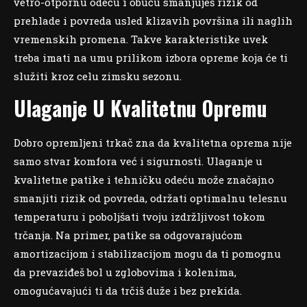
vetro-otpornu odeću i obuću smanjuješ rizik od
prehlade i povreda usled klizavih površina ili naglih
vremenskih promena. Takve karakteristike uvek
treba imati na umu prilikom izbora opreme koja će ti
služiti kroz celu zimsku sezonu.
Ulaganje U Kvalitetnu Opremu
Dobro opremljeni trkač zna da kvalitetna oprema nije
samo stvar komfora već i sigurnosti. Ulaganje u
kvalitetne patike i tehničku odeću može značajno
smanjiti rizik od povreda, održati optimalnu telesnu
temperaturu i poboljšati tvoju izdržljivost tokom
trčanja. Na primer, patike sa odgovarajućom
amortizacijom i stabilizacijom mogu da ti pomognu
da prevaziđeš bol u zglobovima i kolenima,
omogućavajući ti da trčiš duže i bez prekida.