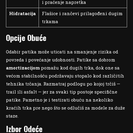
i praćenje napretka
Hidratacija
Flašice i rančevi prilagođeni dugim
trkama
Opcije Obuće
Odabir patika može uticati na smanjenje rizika od
povreda i povećanje udobnosti. Patike sa dobrom
amortizacijom
pomažu kod dugih trka, dok one sa
većom stabilnošću podržavaju stopalo kod različitih
tehnika trčanja. Razmatraj podlogu po kojoj trčiš —
trail ili asfalt — jer za svaki tip postoje specifične
patike. Pametno je i testirati obuću na nekoliko
kraćih trka pre nego što se odlučiš za modele za duže
staze.
Izbor Odeće