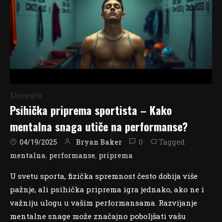
Strength
Psihička priprema sportista – Kako
mentalna snaga utiče na performanse?
0
Tagged
Bryan Baker
04/19/2025
,
,
mentalna
performanse
priprema
U svetu sporta, fizička spremnost često dobija više
pažnje, ali psihička priprema igra jednako, ako ne i
važniju ulogu u vašim performansama. Razvijanje
mentalne snage može značajno poboljšati vašu