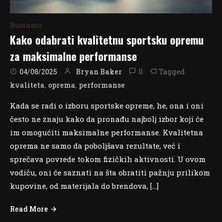
Business
Kako odabrati kvalitetnu sportsku opremu
za maksimalne performanse
0
Tagged
Bryan Baker
04/08/2025
,
,
kvaliteta
oprema
performanse
Kada se radi o izboru sportske opreme, he, ona i oni
često ne znaju kako da pronađu najbolj izbor koji će
im omogućiti maksimalne performanse. Kvalitetna
oprema ne samo da poboljšava rezultate, već i
sprečava povrede tokom fizičkih aktivnosti. U ovom
vodiču, oni će saznati na šta obratiti pažnju prilikom
kupovine, od materijala do brendova, […]
Read More