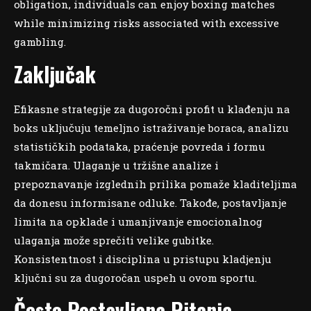
obligation, individuals can enjoy boxing matches
while minimizing risks associated with excessive
gambling.
Zaključak
Efikasne strategije za dugoročni profit u klađenju na
boks uključuju temeljno istraživanje boraca, analizu
statističkih podataka, praćenje povreda i formu
takmičara. Ulaganje u tržišne analize i
prepoznavanje izglednih prilika pomaže kladiteljima
da donesu informisane odluke. Takođe, postavljanje
limita na opklade i umanjivanje emocionalnog
ulaganja može sprečiti velike gubitke.
Konsistentnost i disciplina u pristupu kladjenju
ključni su za dugoročan uspeh u ovom sportu.
Često Postavljana Pitanja