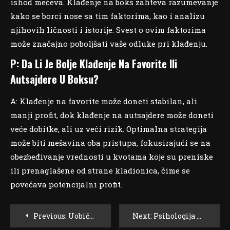
ishod mečeva. Klađenje na boks zahteva razumevanje
kako se borci nose sa tim faktorima, kao i analizu
njihovih ličnosti i istorije. Svest o ovim faktorima
može značajno poboljšati vaše odluke pri klađenju.
P: Da Li Je Bolje Klađenje Na Favorite Ili
Autsajdere U Boksu?
A: Klađenje na favorite može doneti stabilan, ali
manji profit, dok klađenje na autsajdere može doneti
veće dobitke, ali uz veći rizik. Optimalna strategija
može biti mešavina oba pristupa, fokusirajući se na
obezbeđivanje vrednosti u kvotama koje su preniske
ili prenaglašene od strane kladionica, čime se
povećava potencijalni profit.
Post
Previous:
Uobičajene Greške Koje Kladioničari Prave Prilikom Klađenja Na Boks
Next:
Psihologija Boraca: Ključni Element Uspešnog Klađenja Na Boks