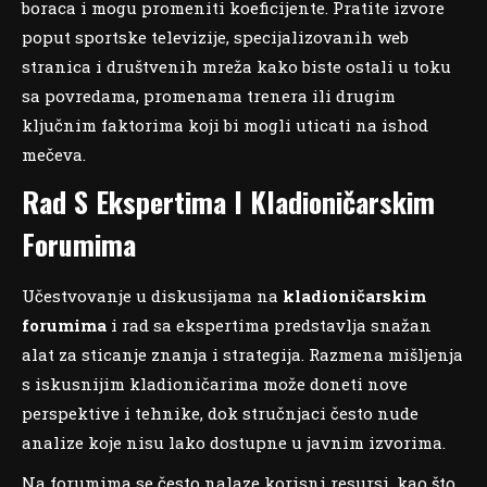
boraca i mogu promeniti koeficijente. Pratite izvore
poput sportske televizije, specijalizovanih web
stranica i društvenih mreža kako biste ostali u toku
sa povredama, promenama trenera ili drugim
ključnim faktorima koji bi mogli uticati na ishod
mečeva.
Rad S Ekspertima I Kladioničarskim
Forumima
Učestvovanje u diskusijama na
kladioničarskim
forumima
i rad sa ekspertima predstavlja snažan
alat za sticanje znanja i strategija. Razmena mišljenja
s iskusnijim kladioničarima može doneti nove
perspektive i tehnike, dok stručnjaci često nude
analize koje nisu lako dostupne u javnim izvorima.
Na forumima se često nalaze korisni resursi, kao što