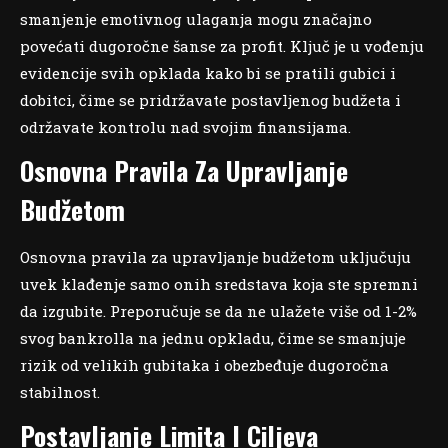
smanjenje emotivnog ulaganja mogu značajno
povećati dugoročne šanse za profit. Ključ je u vođenju
evidencije svih opklada kako bi se pratili gubici i
dobitci, čime se pridržavate postavljenog budžeta i
održavate kontrolu nad svojim finansijama.
Osnovna Pravila Za Upravljanje
Budžetom
Osnovna pravila za upravljanje budžetom uključuju
uvek klađenje samo onih sredstava koja ste spremni
da izgubite. Preporučuje se da ne ulažete više od 1-2%
svog bankrolla na jednu opkladu, čime se smanjuje
rizik od velikih gubitaka i obezbeđuje dugoročna
stabilnost.
Postavljanje Limita I Ciljeva