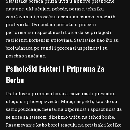
Statistika boraca pruža uvid u njihove prethodne
nastupe, uključujući pobede, poraze, tehniku
završavanja i prosečnu ocenu na osnovu snažnih
protivnika. Ovi podaci pomažu u proceni
performansi i sposobnosti borca da se prilagodi
različitim borbenim stilovima. Statistike kao što su
broj udaraca po rundi i procenti uspešnosti su
posebno značajne.
Psihološki Faktori I Priprema Za
Borbu
Psihološka priprema boraca može imati presudnu
ulogu u njihovoj izvedbi. Mnogi aspekti, kao što su
samopouzdanje, mentalna otpornost i sposobnost da
se nose sa stresom, direktno utiču na ishod borbe.
Razumevanje kako borci reaguju na pritisak i koliko