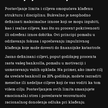
Postavljanje limita i ciljeva omogućava klađenu
strukturu i disciplinu. Bukvalno je neophodno
definisati maksimalne iznose koji se mogu izgubiti,
kao i realne ciljeve, kao što su procent pokrivenosti
ili određeni iznos dobitka. Ovi principi pomažu u
održavanju fokusa i sprečavanju impulzivnog
klađenja koje može dovesti do finansijske katastrofe.
Jasno definisani ciljevi, poput godišnjeg procenta
rasta vašeg bankrolla, pomažu u motivaciji i
usmeravanju vaših opklada. Na primer, ako imate cilj
da uvećate bankroll za 20% godišnje, možete razraditi
mesečne ili nedeljne ciljeve koji će vas voditi ka tom
višem cilju. Postavljanjem ovih limita smanjujete
emocionalni stres i povećavate verovatnoću
racionalnog donošenja odluka pri klađenju.