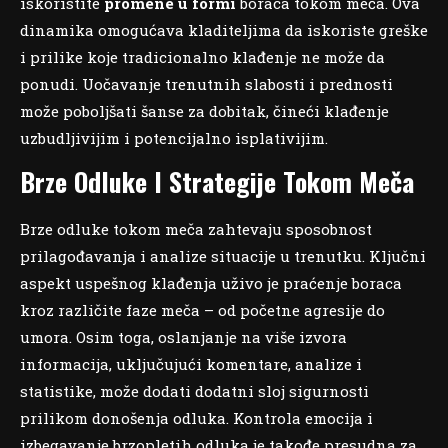
iskoristite
promene u formi
boraca tokom meča. Ova
dinamika omogućava kladiteljima da iskoriste greške
i prilike koje tradicionalno klađenje ne može da
ponudi. Uočavanje trenutnih slabosti i prednosti
može poboljšati šanse za dobitak, čineći klađenje
uzbudljivijim i potencijalno isplativijim.
Brze Odluke I Strategije Tokom Meča
Brze odluke tokom meča zahtevaju sposobnost
prilagođavanja i analize situacije u trenutku. Ključni
aspekt uspešnog klađenja uživo je praćenje boraca
kroz različite faze meča – od početne agresije do
umora. Osim toga, oslanjanje na više izvora
informacija, uključujući komentare, analize i
statistike, može dodati dodatni sloj sigurnosti
prilikom donošenja odluka. Kontrola emocija i
izbegavanje brzopletih odluka je takođe presudna za