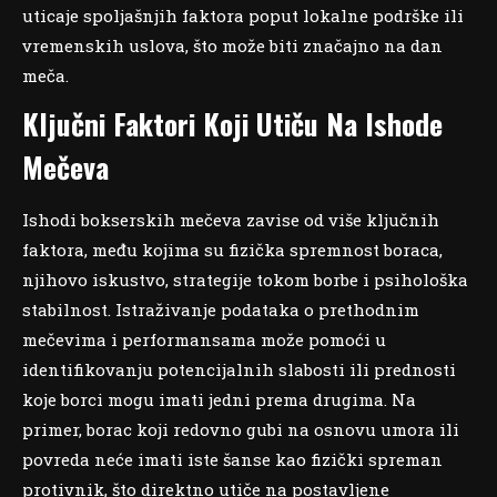
uticaje spoljašnjih faktora poput lokalne podrške ili
vremenskih uslova, što može biti značajno na dan
meča.
Ključni Faktori Koji Utiču Na Ishode
Mečeva
Ishodi bokserskih mečeva zavise od više ključnih
faktora, među kojima su fizička spremnost boraca,
njihovo iskustvo, strategije tokom borbe i psihološka
stabilnost. Istraživanje podataka o prethodnim
mečevima i performansama može pomoći u
identifikovanju potencijalnih slabosti ili prednosti
koje borci mogu imati jedni prema drugima. Na
primer, borac koji redovno gubi na osnovu umora ili
povreda neće imati iste šanse kao fizički spreman
protivnik, što direktno utiče na postavljene