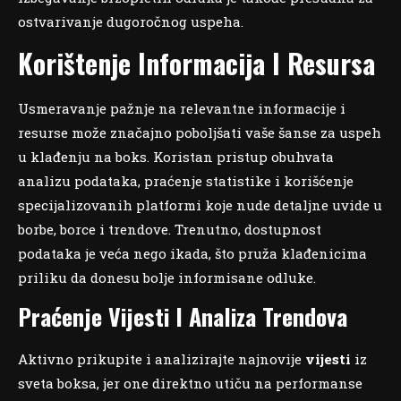
ostvarivanje dugoročnog uspeha.
Korištenje Informacija I Resursa
Usmeravanje pažnje na relevantne informacije i
resurse može značajno poboljšati vaše šanse za uspeh
u klađenju na boks. Koristan pristup obuhvata
analizu podataka, praćenje statistike i korišćenje
specijalizovanih platformi koje nude detaljne uvidе u
borbe, borce i trendove. Trenutno, dostupnost
podataka je veća nego ikada, što pruža klađenicima
priliku da donesu bolje informisane odluke.
Praćenje Vijesti I Analiza Trendova
Aktivno prikupite i analizirajte najnovije
vijesti
iz
sveta boksa, jer one direktno utiču na performanse