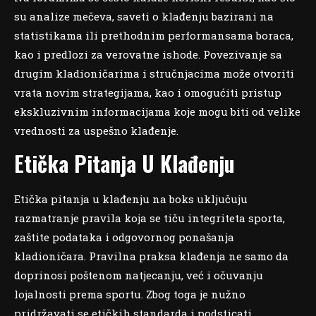
su analize mečeva, saveti o klađenju bazirani na
statistikama ili prethodnim performansama boraca,
kao i predlozi za verovatne ishode. Povezivanje sa
drugim kladioničarima i stručnjacima može otvoriti
vrata novim strategijama, kao i omogućiti pristup
ekskluzivnim informacijama koje mogu biti od velike
vrednosti za uspešno klađenje.
Etička Pitanja U Klađenju
Etička pitanja u klađenju na boks uključuju
razmatranje pravila koja se tiču integriteta sporta,
zaštite podataka i odgovornog ponašanja
kladioničara. Pravilna praksa klađenja ne samo da
doprinosi poštenom natjecanju, već i očuvanju
lojalnosti prema sportu. Zbog toga je nužno
pridržavati se etičkih standarda i podsticati