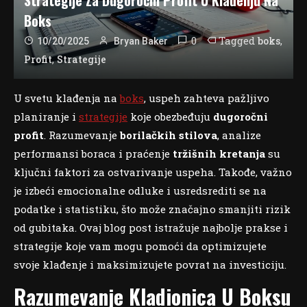
Boks
0
Tagged
,
boks
10/20/2025
Bryan Baker
,
Profit
Strategije
U svetu klađenja na
boks
, uspeh zahteva pažljivo
planiranje i
strategije
koje obezbeđuju
dugoročni
profit
. Razumevanje
borilačkih stilova
, analize
performansi boraca i praćenje
tržišnih kretanja
su
ključni faktori za ostvarivanje uspeha. Takođe, važno
je izbeći emocionalne odluke i usredsrediti se na
podatke i statistiku, što može značajno smanjiti rizik
od gubitaka. Ovaj blog post istražuje najbolje prakse i
strategije koje vam mogu pomoći da optimizujete
svoje klađenje i maksimizujete povrat na investiciju.
Razumevanje Kladionica U Boksu