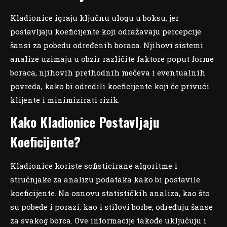
Kladionice igraju ključnu ulogu u boksu, jer
postavljaju koeficijente koji odražavaju percepcije
šansi za pobedu određenih boraca. Njihovi sistemi
analize uzimaju u obzir različite faktore poput forme
boraca, njihovih prethodnih mečeva i eventualnih
povreda, kako bi odredili koeficijente koji će privući
klijente i minimizirati rizik.
Kako Kladionice Postavljaju
Koeficijente?
Kladionice koriste sofisticirane algoritme i
stručnjake za analizu podataka kako bi postavile
koeficijente. Na osnovu statističkih analiza, kao što
su pobede i porazi, kao i stilovi borbe, određuju šanse
za svakog borca. Ove informacije takođe uključuju i