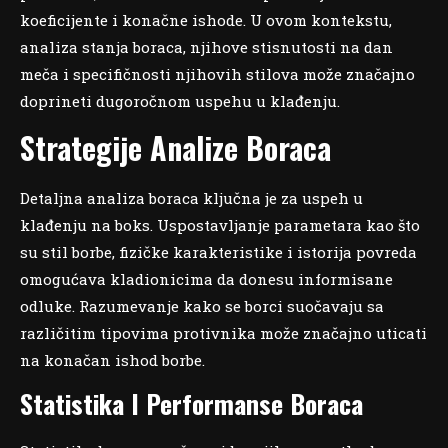
koeficijente i konačne ishode. U ovom kontekstu,
analiza stanja boraca, njihove stisnutosti na dan
meča i specifičnosti njihovih stilova može značajno
doprineti dugoročnom uspehu u klađenju.
Strategije Analize Boraca
Detaljna analiza boraca ključna je za uspeh u
klađenju na boks. Uspostavljanje parametara kao što
su stil borbe, fizičke karakteristike i istorija povreda
omogućava kladionicima da donesu informisane
odluke. Razumevanje kako se borci suočavaju sa
različitim tipovima protivnika može značajno uticati
na konačan ishod borbe.
Statistika I Performanse Boraca