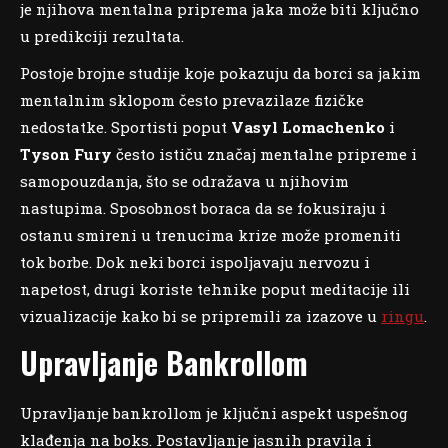
je njihova mentalna priprema jaka može biti ključno
u predikciji rezultata.
Postoje brojne studije koje pokazuju da borci sa jakim
mentalnim sklopom često prevazilaze fizičke
nedostatke. Sportisti poput
Vasyl Lomachenko
i
Tyson Fury
često ističu značaj mentalne pripreme i
samopouzdanja, što se odražava u njihovim
nastupima. Sposobnost boraca da se fokusiraju i
ostanu smireni u trenucima krize može promeniti
tok borbe. Dok neki borci ispoljavaju nervozu i
napetost, drugi koriste tehnike poput meditacije ili
vizualizacije kako bi se pripremili za izazove u
ringu
.
Upravljanje Bankrollom
Upravljanje bankrollom je ključni aspekt uspešnog
klađenja na boks. Postavljanje jasnih pravila i