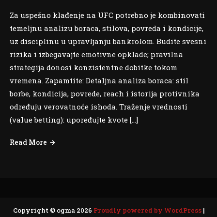
Za uspešno klađenje na UFC potrebno je kombinovati
temeljnu analizu boraca, stilova, povreda i kondicije,
uz disciplinu u upravljanju bankrolom. Budite svesni
rizika i izbegavajte emotivne opklade; pravilna
strategija donosi konzistentne dobitke tokom
vremena. Zapamtite: Detaljna analiza boraca: stil
borbe, kondicija, povrede, reach i istorija protivnika
određuju verovatnoće ishoda. Traženje vrednosti
(value betting): upoređujte kvote […]
Read More
Copyright © ogma 2026
Proudly powered by WordPress
|