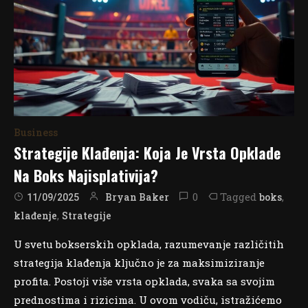
Business
Strategije Klađenja: Koja Je Vrsta Opklade
Na Boks Najisplativija?
0
Tagged
,
Bryan Baker
boks
11/09/2025
,
klađenje
Strategije
U svetu bokserskih opklada, razumevanje različitih
strategija klađenja ključno je za maksimiziranje
profita. Postoji više vrsta opklada, svaka sa svojim
prednostima i rizicima. U ovom vodiču, istražićemo