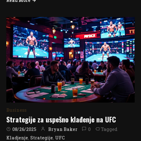
Read More
Business
Strategije za uspešno klađenje na UFC
0
Tagged
Bryan Baker
08/26/2025
,
,
Kladjenje
Strategije
UFC