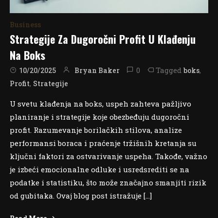
Business
Strategije Za Dugoročni Profit U Klađenju
Na Boks
0
Tagged
,
Bryan Baker
boks
10/20/2025
,
Profit
Strategije
U svetu klađenja na boks, uspeh zahteva pažljivo
planiranje i strategije koje obezbeđuju dugoročni
profit. Razumevanje borilačkih stilova, analize
performansi boraca i praćenje tržišnih kretanja su
ključni faktori za ostvarivanje uspeha. Takođe, važno
je izbeći emocionalne odluke i usredsrediti se na
podatke i statistiku, što može značajno smanjiti rizik
od gubitaka. Ovaj blog post istražuje […]