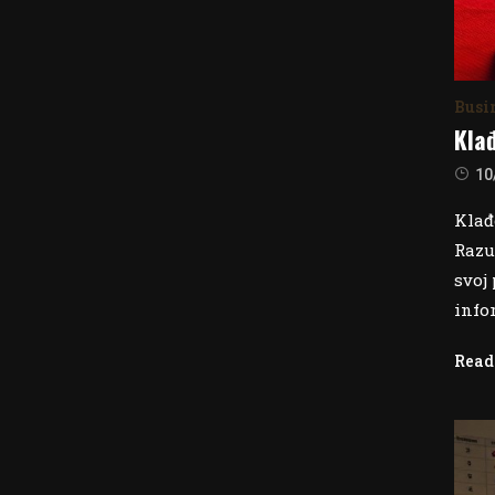
Busi
Kla
10
Klađ
Razu
svoj 
info
Read