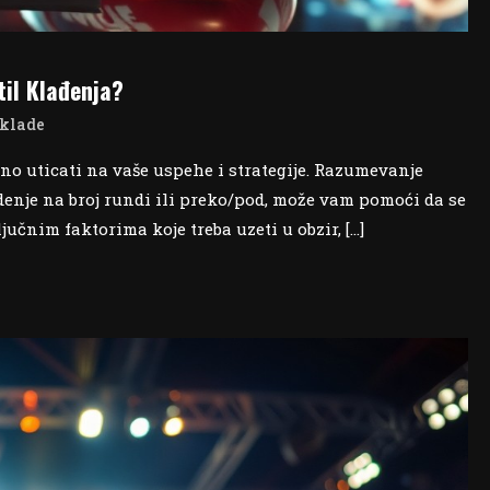
til Klađenja?
klade
no uticati na vaše uspehe i strategije. Razumevanje
denje na broj rundi ili preko/pod, može vam pomoći da se
jučnim faktorima koje treba uzeti u obzir, […]