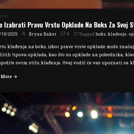
ness
o Izabrati Pravu Vrstu Opklade Na Boks Za Svoj S
0
Tagged
,
,
Bryan Baker
boks
klađenje
op
/10/2025
etu klađenja na boks, izbor prave vrste opklade može značaj
ičitih tipova opklada, kao što su opklade na pobednika, kla
agodite svom stilu klađenja. Ovaj vodič će vas upoznati sa kl
 More