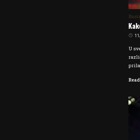
Busi
Kak
11
U sv
razl
pril
Read