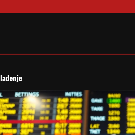
lađenje