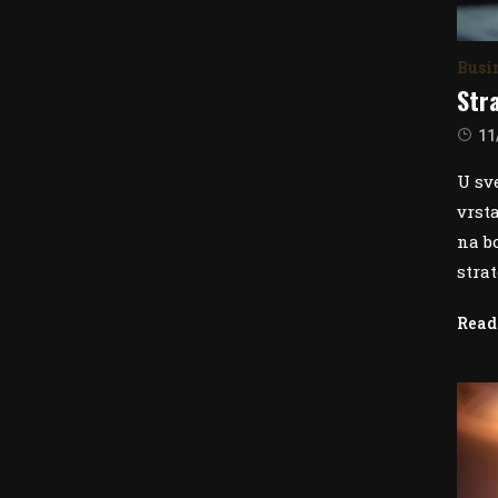
Busi
Stra
11
U sv
vrst
na b
stra
Read