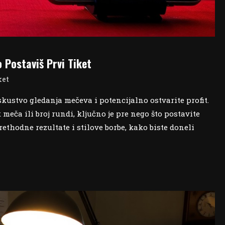
 Postaviš Prvi Tiket
ket
skustvo gledanja mečeva i potencijalno ostvarite profit.
eča ili broj rundi, ključno je pre nego što postavite
prethodne rezultate i stilove borbe, kako biste doneli