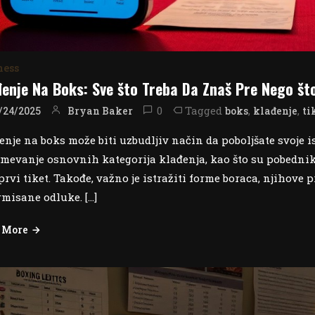
ness
đenje Na Boks: Sve što Treba Da Znaš Pre Nego što
0
Tagged
,
,
Bryan Baker
boks
klađenje
ti
/24/2025
enje na boks može biti uzbudljiv način da poboljšate svoje i
mevanje osnovnih kategorija klađenja, kao što su pobednik m
prvi tiket. Takođe, važno je istražiti forme boraca, njihove 
rmisane odluke. […]
 More