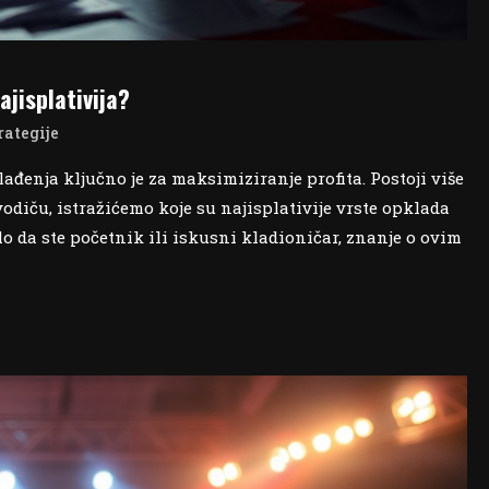
ajisplativija?
rategije
ađenja ključno je za maksimiziranje profita. Postoji više
odiču, istražićemo koje su najisplativije vrste opklada
ilo da ste početnik ili iskusni kladioničar, znanje o ovim