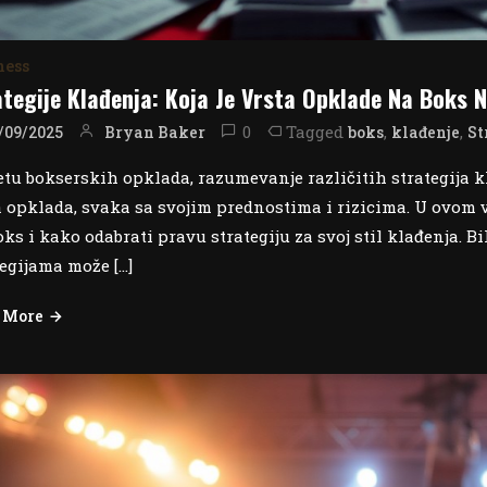
ness
tegije Klađenja: Koja Je Vrsta Opklade Na Boks N
0
Tagged
,
,
Bryan Baker
boks
klađenje
St
/09/2025
etu bokserskih opklada, razumevanje različitih strategija kl
a opklada, svaka sa svojim prednostima i rizicima. U ovom v
oks i kako odabrati pravu strategiju za svoj stil klađenja. B
tegijama može […]
 More